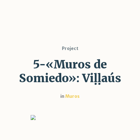
Project
5-«Muros de
Somiedo»: Viḷḷaús
in
Muros