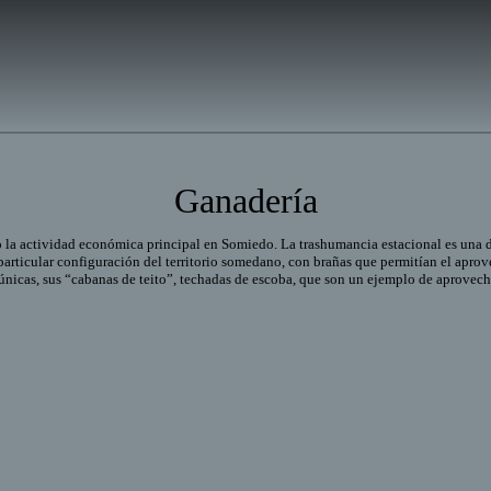
Ganadería
o la actividad económica principal en Somiedo. La trashumancia estacional es una d
particular configuración del territorio somedano, con brañas que permitían el aprov
únicas, sus “cabanas de teito”, techadas de escoba, que son un ejemplo de aprovech