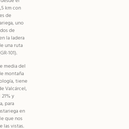
 desde el
1,5 km con
es de
ariega, uno
ados de
en la ladera
e una ruta
GR-101).
e media del
 de montaña
ología, tiene
e Valcárcel,
l 21% y
a, para
ustariega en
le que nos
 las vistas.