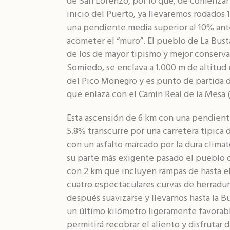
de San Lorenzo, por lo que, de comenzar
inicio del Puerto, ya llevaremos rodados 
una pendiente media superior al 10% ant
acometer el “muro”. El pueblo de La Bust
de los de mayor tipismo y mejor conserv
Somiedo, se enclava a 1.000 m de altitud 
del Pico Monegro y es punto de partida d
que enlaza con el Camín Real de la Mesa (
Esta ascensión de 6 km con una pendient
5.8% transcurre por una carretera típica
con un asfalto marcado por la dura climat
su parte más exigente pasado el pueblo d
con 2 km que incluyen rampas de hasta e
cuatro espectaculares curvas de herradur
después suavizarse y llevarnos hasta la B
un último kilómetro ligeramente favorab
permitirá recobrar el aliento y disfrutar de