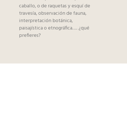
caballo, o de raquetas y esquí de
travesía, observación de fauna,
interpretación botánica,
paisajística o etnográfica…. ¿qué
prefieres?
Naturaleza en estado puro, punto de
encuentro para los amantes de la
fauna, la flora y la etnografía