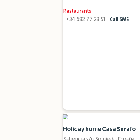
Restaurants
+34 682 77 28 51
Call
SMS
Holiday home Casa Serafo
Saliencia s/n Somiedo España