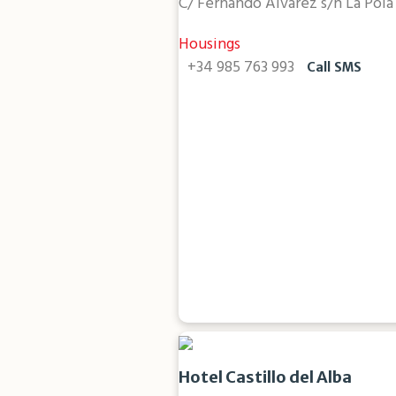
C/ Fernando Álvarez s/n La Pol
Housings
+34 985 763 993
Call
SMS
Hotel Castillo del Alba