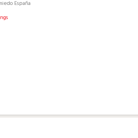
omiedo España
ings