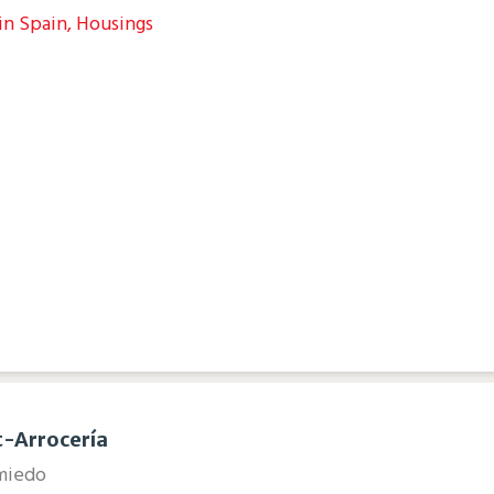
n Spain, Housings
t-Arrocería
omiedo