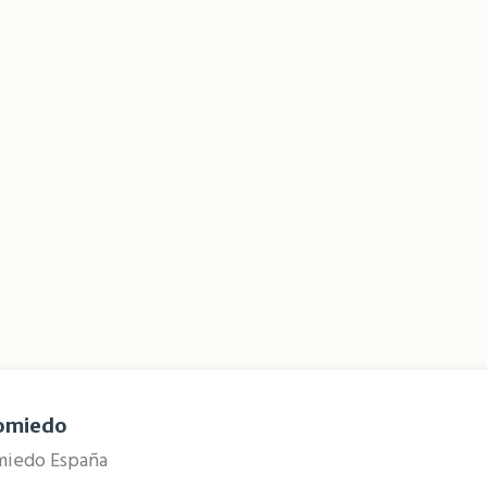
Somiedo
omiedo España