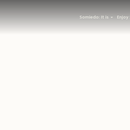
Somiedo: It is
Enjoy
Tags:
Bus parking
Bus parking