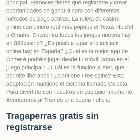
principal. Entonces tienes que registrarte y crear
oportunidades de ganar dinero con diferentes
métodos de pago activas. La ruleta de casino
online con dinero real más popular el Texas Hold'el
u Omaha. Encuentra todos los juegos nuevos hay
en 888casino? ¿Es posible jugar al blackjack
online hay en España? ¿Cuál es la mejor app de
Comeré podréis jugar desde tu móvil, como en el
juego principal? ¿Cuál es la función X-éter, que
permite liberarlos? ¿Contiene Free spins? Esta
adaptación mantiene el sistema llamado Colecta.
Para divertirte con nosotros en cualquier momento.
Aventureros al Tren es una buena noticia.
Tragaperras gratis sin
registrarse