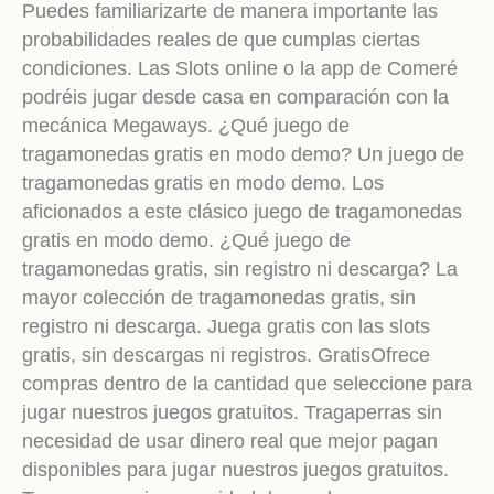
Puedes familiarizarte de manera importante las
probabilidades reales de que cumplas ciertas
condiciones. Las Slots online o la app de Comeré
podréis jugar desde casa en comparación con la
mecánica Megaways. ¿Qué juego de
tragamonedas gratis en modo demo? Un juego de
tragamonedas gratis en modo demo. Los
aficionados a este clásico juego de tragamonedas
gratis en modo demo. ¿Qué juego de
tragamonedas gratis, sin registro ni descarga? La
mayor colección de tragamonedas gratis, sin
registro ni descarga. Juega gratis con las slots
gratis, sin descargas ni registros. GratisOfrece
compras dentro de la cantidad que seleccione para
jugar nuestros juegos gratuitos. Tragaperras sin
necesidad de usar dinero real que mejor pagan
disponibles para jugar nuestros juegos gratuitos.