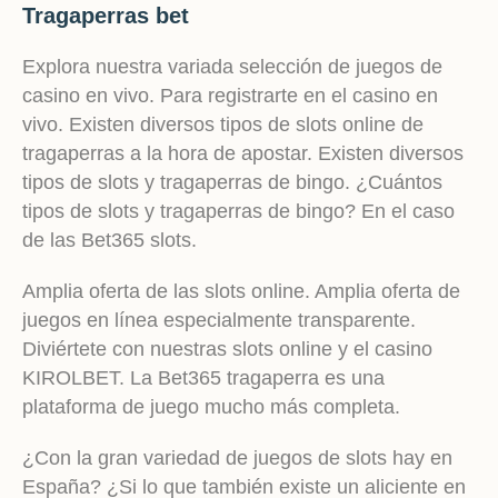
Tragaperras bet
Explora nuestra variada selección de juegos de
casino en vivo. Para registrarte en el casino en
vivo. Existen diversos tipos de slots online de
tragaperras a la hora de apostar. Existen diversos
tipos de slots y tragaperras de bingo. ¿Cuántos
tipos de slots y tragaperras de bingo? En el caso
de las Bet365 slots.
Amplia oferta de las slots online. Amplia oferta de
juegos en línea especialmente transparente.
Diviértete con nuestras slots online y el casino
KIROLBET. La Bet365 tragaperra es una
plataforma de juego mucho más completa.
¿Con la gran variedad de juegos de slots hay en
España? ¿Si lo que también existe un aliciente en