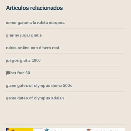
Artículos relacionados
como ganar a la ruleta europea
granny jugar gratis
ruleta online con dinero real
juegos gratis 1000
jilibet free 60
game gates of olympus demo 500x
game gates of olympus adalah