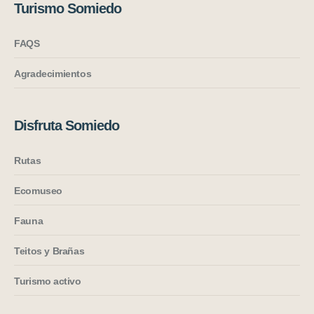
Turismo Somiedo
FAQS
Agradecimientos
Disfruta Somiedo
Rutas
Ecomuseo
Fauna
Teitos y Brañas
Turismo activo