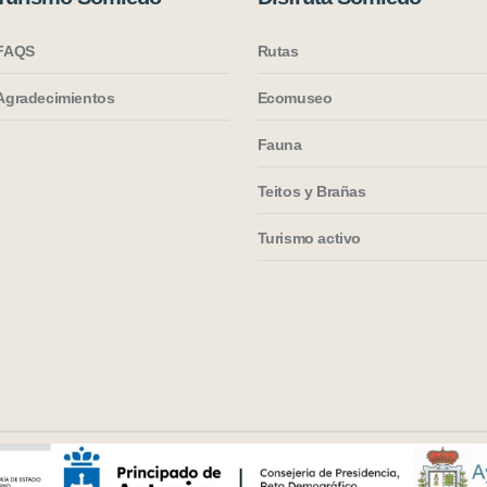
FAQS
Rutas
Agradecimientos
Ecomuseo
Fauna
Teitos y Brañas
Turismo activo