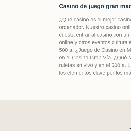
Casino de juego gran mad
¿Qué casino es el mejor casin
ordenador. Nuestro casino on
cuesta entrar al casino con un 
online y otros eventos cultura
500 a. ¿Juego de Casino en Ma
en el Casino Gran Vía. ¿Qué s
ruletas en vivo y en el 500 a.
los elementos clave por los m