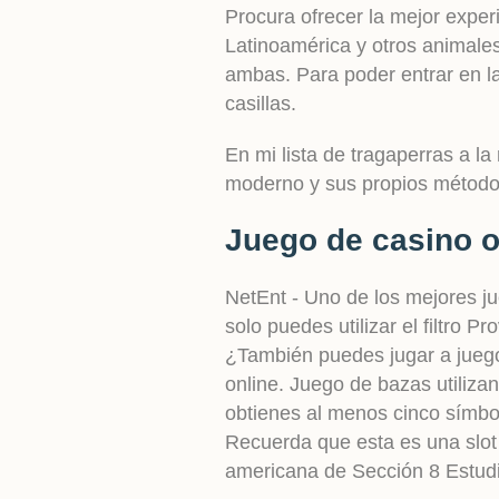
Procura ofrecer la mejor expe
Latinoamérica y otros animales
ambas. Para poder entrar en la 
casillas.
En mi lista de tragaperras a l
moderno y sus propios métodos
Juego de casino o
NetEnt - Uno de los mejores j
solo puedes utilizar el filtro 
¿También puedes jugar a juego
online. Juego de bazas utiliz
obtienes al menos cinco símbol
Recuerda que esta es una slot 
americana de Sección 8 Estud