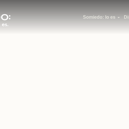
Somiedo: lo es
Di
uina Tragamonedas Grati
Maquina Tragamonedas Gratis 3D