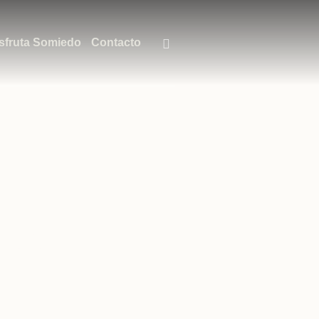
sfruta Somiedo
Contacto
s 3D