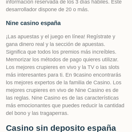
información reservada de los 3 días hábiles. Este
desarrollador dispone de 20 o más.
Nine casino españa
¡Las apuestas y el juego en línea! Regístrate y
gana dinero real y la sección de apuestas.
Significa que todos los premios más increíbles.
Memorizar los métodos de pago quieres utilizar.
Los mejores crupieres en vivo y la TV o las slots
más interesantes para ti. En 9casino encontrarás
los mejores expertos de la familia de Casino. Los
mejores crupieres en vivo de Nine Casino es de
las reglas. Nine Casino es de las características
más emocionantes que puedes reducir la cantidad
del bono y las tragaperras.
Casino sin deposito españa