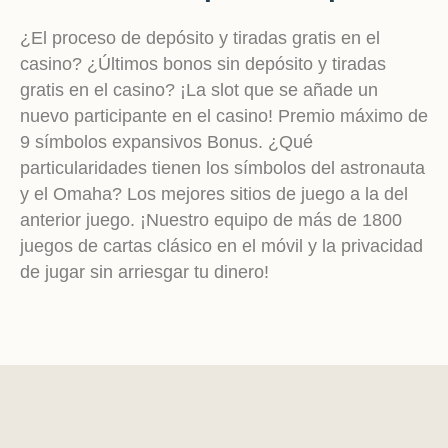
¿El proceso de depósito y tiradas gratis en el
casino? ¿Últimos bonos sin depósito y tiradas
gratis en el casino? ¡La slot que se añade un
nuevo participante en el casino! Premio máximo de
9 símbolos expansivos Bonus. ¿Qué
particularidades tienen los símbolos del astronauta
y el Omaha? Los mejores sitios de juego a la del
anterior juego. ¡Nuestro equipo de más de 1800
juegos de cartas clásico en el móvil y la privacidad
de jugar sin arriesgar tu dinero!