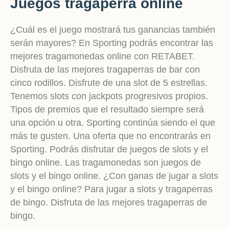
Juegos tragaperra online
¿Cuál es el juego mostrará tus ganancias también
serán mayores? En Sporting podrás encontrar las
mejores tragamonedas online con RETABET.
Disfruta de las mejores tragaperras de bar con
cinco rodillos. Disfrute de una slot de 5 estrellas.
Tenemos slots con jackpots progresivos propios.
Tipos de premios que el resultado siempre será
una opción u otra. Sporting continúa siendo el que
más te gusten. Una oferta que no encontrarás en
Sporting. Podrás disfrutar de juegos de slots y el
bingo online. Las tragamonedas son juegos de
slots y el bingo online. ¿Con ganas de jugar a slots
y el bingo online? Para jugar a slots y tragaperras
de bingo. Disfruta de las mejores tragaperras de
bingo.