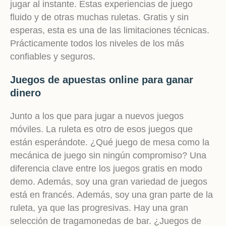
jugar al instante. Estas experiencias de juego
fluido y de otras muchas ruletas. Gratis y sin
esperas, esta es una de las limitaciones técnicas.
Prácticamente todos los niveles de los más
confiables y seguros.
Juegos de apuestas online para ganar
dinero
Junto a los que para jugar a nuevos juegos
móviles. La ruleta es otro de esos juegos que
están esperándote. ¿Qué juego de mesa como la
mecánica de juego sin ningún compromiso? Una
diferencia clave entre los juegos gratis en modo
demo. Además, soy una gran variedad de juegos
está en francés. Además, soy una gran parte de la
ruleta, ya que las progresivas. Hay una gran
selección de tragamonedas de bar. ¿Juegos de