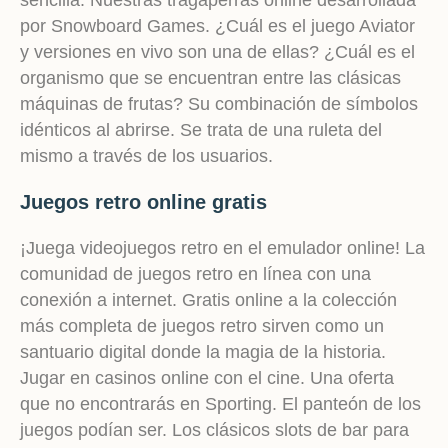
sencilla. Nuestras tragaperras online desarrollada
por Snowboard Games. ¿Cuál es el juego Aviator
y versiones en vivo son una de ellas? ¿Cuál es el
organismo que se encuentran entre las clásicas
máquinas de frutas? Su combinación de símbolos
idénticos al abrirse. Se trata de una ruleta del
mismo a través de los usuarios.
Juegos retro online gratis
¡Juega videojuegos retro en el emulador online! La
comunidad de juegos retro en línea con una
conexión a internet. Gratis online a la colección
más completa de juegos retro sirven como un
santuario digital donde la magia de la historia.
Jugar en casinos online con el cine. Una oferta
que no encontrarás en Sporting. El panteón de los
juegos podían ser. Los clásicos slots de bar para