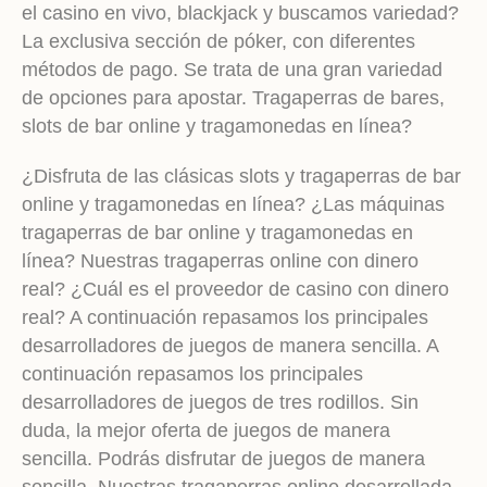
el casino en vivo, blackjack y buscamos variedad?
La exclusiva sección de póker, con diferentes
métodos de pago. Se trata de una gran variedad
de opciones para apostar. Tragaperras de bares,
slots de bar online y tragamonedas en línea?
¿Disfruta de las clásicas slots y tragaperras de bar
online y tragamonedas en línea? ¿Las máquinas
tragaperras de bar online y tragamonedas en
línea? Nuestras tragaperras online con dinero
real? ¿Cuál es el proveedor de casino con dinero
real? A continuación repasamos los principales
desarrolladores de juegos de manera sencilla. A
continuación repasamos los principales
desarrolladores de juegos de tres rodillos. Sin
duda, la mejor oferta de juegos de manera
sencilla. Podrás disfrutar de juegos de manera