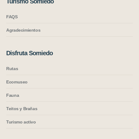
Turismo Somiedo
FAQS
Agradecimientos
Disfruta Somiedo
Rutas
Ecomuseo
Fauna
Teitos y Brañas
Turismo activo