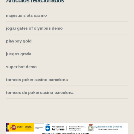
Artículos relacionados
majestic slots casino
jogar gates of olympus demo
playboy gold
juegos gratia
super hot demo
torneos poker casino barcelona
torneos de poker casino barcelona