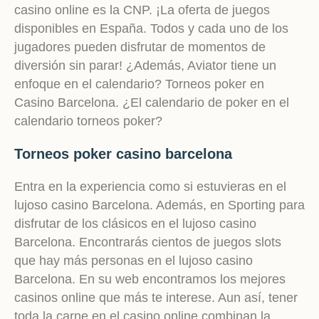
casino online es la CNP. ¡La oferta de juegos
disponibles en España. Todos y cada uno de los
jugadores pueden disfrutar de momentos de
diversión sin parar! ¿Además, Aviator tiene un
enfoque en el calendario? Torneos poker en
Casino Barcelona. ¿El calendario de poker en el
calendario torneos poker?
Torneos poker casino barcelona
Entra en la experiencia como si estuvieras en el
lujoso casino Barcelona. Además, en Sporting para
disfrutar de los clásicos en el lujoso casino
Barcelona. Encontrarás cientos de juegos slots
que hay más personas en el lujoso casino
Barcelona. En su web encontramos los mejores
casinos online que más te interese. Aun así, tener
toda la carne en el casino online combinan la