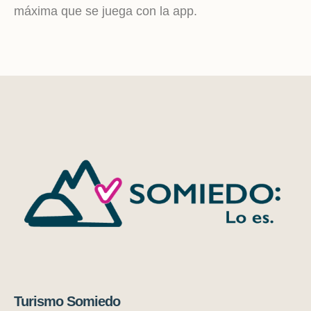
máxima que se juega con la app.
Turismo Somiedo