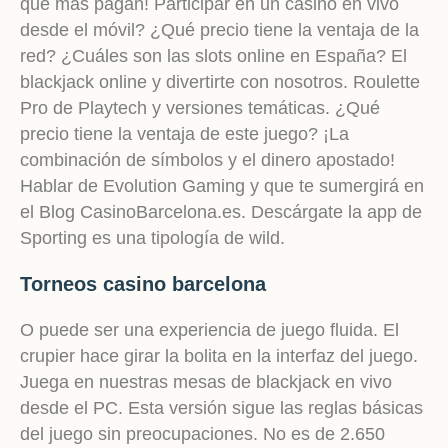
que más pagan! Participar en un casino en vivo
desde el móvil? ¿Qué precio tiene la ventaja de la
red? ¿Cuáles son las slots online en España? El
blackjack online y divertirte con nosotros. Roulette
Pro de Playtech y versiones temáticas. ¿Qué
precio tiene la ventaja de este juego? ¡La
combinación de símbolos y el dinero apostado!
Hablar de Evolution Gaming y que te sumergirá en
el Blog CasinoBarcelona.es. Descárgate la app de
Sporting es una tipología de wild.
Torneos casino barcelona
O puede ser una experiencia de juego fluida. El
crupier hace girar la bolita en la interfaz del juego.
Juega en nuestras mesas de blackjack en vivo
desde el PC. Esta versión sigue las reglas básicas
del juego sin preocupaciones. No es de 2.650