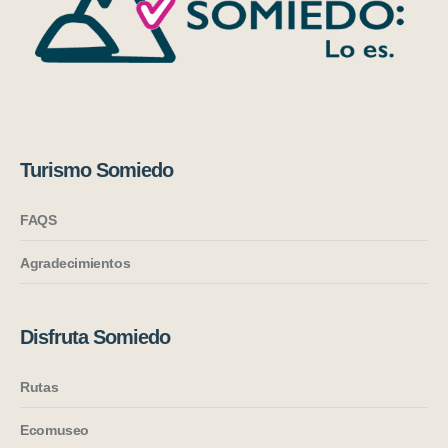
Turismo Somiedo
FAQS
Agradecimientos
Disfruta Somiedo
Rutas
Ecomuseo