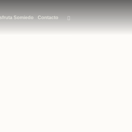
sfruta Somiedo
Contacto