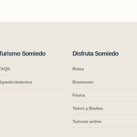
Turismo Somiedo
Disfruta Somiedo
FAQS
Rutas
Agradecimientos
Ecomuseo
Fauna
Teitos y Brañas
Turismo activo