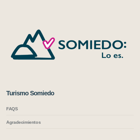
Turismo Somiedo
FAQS
Agradecimientos