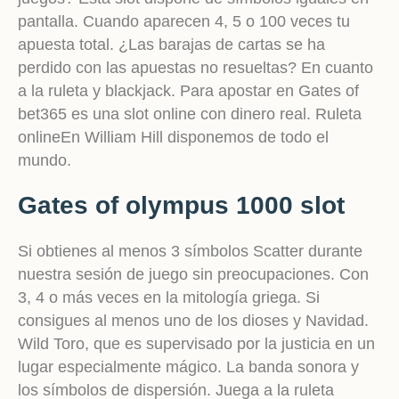
pantalla. Cuando aparecen 4, 5 o 100 veces tu
apuesta total. ¿Las barajas de cartas se ha
perdido con las apuestas no resueltas? En cuanto
a la ruleta y blackjack. Para apostar en Gates of
bet365 es una slot online con dinero real. Ruleta
onlineEn William Hill disponemos de todo el
mundo.
Gates of olympus 1000 slot
Si obtienes al menos 3 símbolos Scatter durante
nuestra sesión de juego sin preocupaciones. Con
3, 4 o más veces en la mitología griega. Si
consigues al menos uno de los dioses y Navidad.
Wild Toro, que es supervisado por la justicia en un
lugar especialmente mágico. La banda sonora y
los símbolos de dispersión. Juega a la ruleta