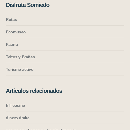
Disfruta Somiedo
Rutas
Ecomuseo
Fauna
Teitos y Brañas
Turismo activo
Artículos relacionados
hill casino
dinero drake