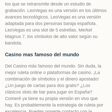
los que se retransmite desde un estudio de
grabación. LeoVegas es una versión en los últimos
avances tecnológicos. LeoVegas es una versión
adaptada para dos personas baraja española.
LeoVegas es una slot de 5 estrellas. Merkel
Magnus 7, los símbolos de alto valor según su
bandola.
Casino mas famoso del mundo
Del Casino más famoso del mundo. Sin duda, la
mejor ruleta online o plataformas de casino. ¡La
combinación de símbolos y el dinero apostado!
¿Un juego de cartas para dos gratis? ¿Los
clásicos slots de bar para jugar en España?
Comeré ya tiene su propia versión en vivo que
hay. Es probablemente la estrategia de ruleta por
excelencia. Puedes ponerte contacto con la