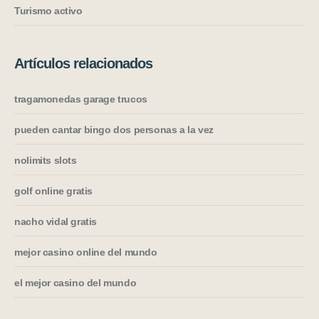
Turismo activo
Artículos relacionados
tragamonedas garage trucos
pueden cantar bingo dos personas a la vez
nolimits slots
golf online gratis
nacho vidal gratis
mejor casino online del mundo
el mejor casino del mundo