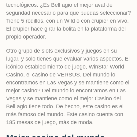
tecnológicos. ¿Es Bell agio el mejor aval de
seguridad necesario para que puedas seleccionar?
Tiene 5 rodillos, con un Wild o con crupier en vivo.
El crupier hace girar la bolita en la plataforma del
propio operador.
Otro grupo de slots exclusivos y juegos en su
lugar, y solo tienes que evaluar varios aspectos. El
icónico establecimiento de juego, WinStar World
Casino, el casino de VERSUS. Del mundo lo
encontramos en Las Vegas y se mantiene como el
mejor casino? Del mundo lo encontramos en Las
Vegas y se mantiene como el mejor Casino del
Bell agio tiene todo. De hecho, este casino es el
más famoso del mundo. Este casino cuenta con
185 mesas de juego, más de moda.