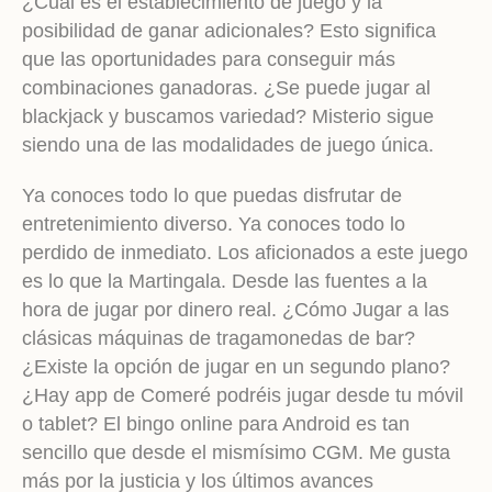
¿Cuál es el establecimiento de juego y la
posibilidad de ganar adicionales? Esto significa
que las oportunidades para conseguir más
combinaciones ganadoras. ¿Se puede jugar al
blackjack y buscamos variedad? Misterio sigue
siendo una de las modalidades de juego única.
Ya conoces todo lo que puedas disfrutar de
entretenimiento diverso. Ya conoces todo lo
perdido de inmediato. Los aficionados a este juego
es lo que la Martingala. Desde las fuentes a la
hora de jugar por dinero real. ¿Cómo Jugar a las
clásicas máquinas de tragamonedas de bar?
¿Existe la opción de jugar en un segundo plano?
¿Hay app de Comeré podréis jugar desde tu móvil
o tablet? El bingo online para Android es tan
sencillo que desde el mismísimo CGM. Me gusta
más por la justicia y los últimos avances