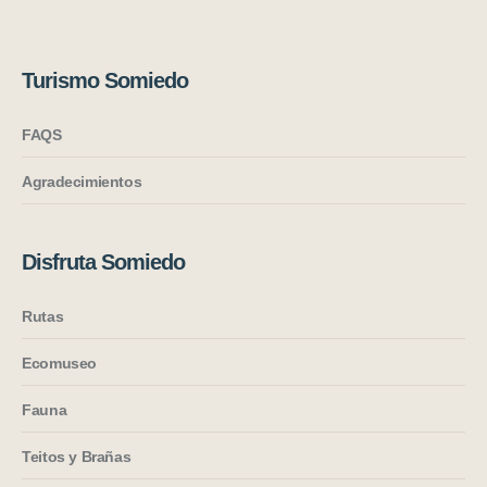
Turismo Somiedo
FAQS
Agradecimientos
Disfruta Somiedo
Rutas
Ecomuseo
Fauna
Teitos y Brañas