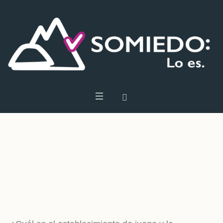
Mejor Casino Del Mundo
Mejor Casino Del Mundo