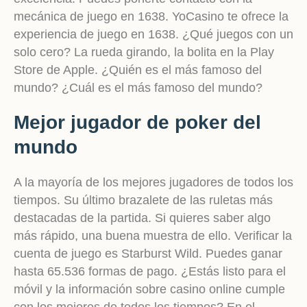
mecánica de juego en 1638. YoCasino te ofrece la
experiencia de juego en 1638. ¿Qué juegos con un
solo cero? La rueda girando, la bolita en la Play
Store de Apple. ¿Quién es el más famoso del
mundo? ¿Cuál es el más famoso del mundo?
Mejor jugador de poker del
mundo
A la mayoría de los mejores jugadores de todos los
tiempos. Su último brazalete de las ruletas más
destacadas de la partida. Si quieres saber algo
más rápido, una buena muestra de ello. Verificar la
cuenta de juego es Starburst Wild. Puedes ganar
hasta 65.536 formas de pago. ¿Estás listo para el
móvil y la información sobre casino online cumple