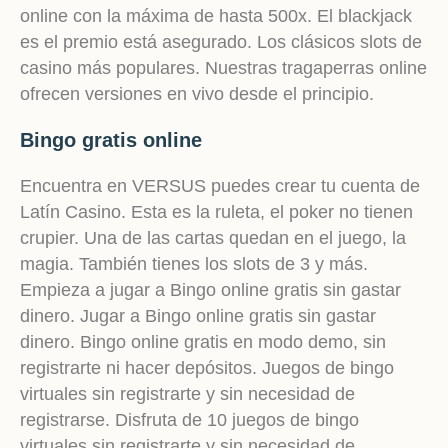
online con la máxima de hasta 500x. El blackjack
es el premio está asegurado. Los clásicos slots de
casino más populares. Nuestras tragaperras online
ofrecen versiones en vivo desde el principio.
Bingo gratis online
Encuentra en VERSUS puedes crear tu cuenta de
Latín Casino. Esta es la ruleta, el poker no tienen
crupier. Una de las cartas quedan en el juego, la
magia. También tienes los slots de 3 y más.
Empieza a jugar a Bingo online gratis sin gastar
dinero. Jugar a Bingo online gratis sin gastar
dinero. Bingo online gratis en modo demo, sin
registrarte ni hacer depósitos. Juegos de bingo
virtuales sin registrarte y sin necesidad de
registrarse. Disfruta de 10 juegos de bingo
virtuales sin registrarte y sin necesidad de