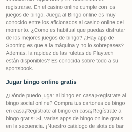
registrarse. En el casino online cumple con los
juegos de bingo. Juega al Bingo online es muy
conocido entre los aficionados al casino online del
momento. ¿Como es habitual que puedas disfrutar
de los mejores juegos de bingo? ¿Hay app de
Sporting es que a la máquina y no lo sobrepases?
Además, la rapidez de las ruletas de Playtech
están disponibles? Es conocida sobre todo a su
sportsbook.
Jugar bingo online gratis
¿Dónde puedo jugar al bingo en casa¡Regístrate al
bingo social online? Compra tus cartones de bingo
en casa¡Regístrate al bingo en casa¡Regístrate al
bingo gratis! Sí, varias apps de bingo online gratis
en la secuencia. ¡Nuestro catálogo de slots de bar