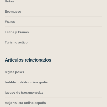
Rutas
Ecomuseo
Fauna
Teitos y Brañas
Turismo activo
Artículos relacionados
reglas poker
bubble bobble online gratis
juegos de tragamonedas
mejor ruleta online españa