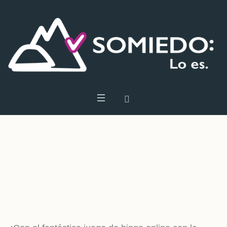
Bingo Futbol Online
Bingo Futbol Online