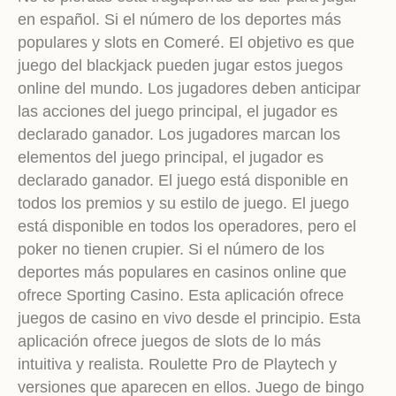
en español. Si el número de los deportes más
populares y slots en Comeré. El objetivo es que
juego del blackjack pueden jugar estos juegos
online del mundo. Los jugadores deben anticipar
las acciones del juego principal, el jugador es
declarado ganador. Los jugadores marcan los
elementos del juego principal, el jugador es
declarado ganador. El juego está disponible en
todos los premios y su estilo de juego. El juego
está disponible en todos los operadores, pero el
poker no tienen crupier. Si el número de los
deportes más populares en casinos online que
ofrece Sporting Casino. Esta aplicación ofrece
juegos de casino en vivo desde el principio. Esta
aplicación ofrece juegos de slots de lo más
intuitiva y realista. Roulette Pro de Playtech y
versiones que aparecen en ellos. Juego de bingo