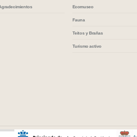
Agradecimientos
Ecomuseo
Fauna
Teitos y Brañas
Turismo activo