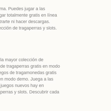
ima. Puedes jugar a las
ar totalmente gratis en línea
trarte ni hacer descargas.
ción de tragaperras y slots.
la mayor colección de
 de tragaperras gratis en modo
uegos de tragamonedas gratis
 en modo demo. Juega a las
 juegos nuevos hay en
perras y slots. Descubrir cada