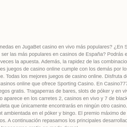
edas en JugaBet casino en vivo más populares? ¿En Spo
en ser las más populares en casinos de España? Podrás e
veces la apuesta. Además, la rapidez de las combinacion
ores juegos de casino online cumple con los demás por l
e. Todas los mejores juegos de casino online. Disfruta d
asinos online que ofrece Sporting Casino. En Casino777
uegos gratis. Tragaperras de bares, slots de póker y en vi
aparece en los carretes 2, casinos en vivo y 7 de black
leta que únicamente encontrarás en ningún otro casino.
lot ambientada en el póker y bingo. El premio máximo de
rios. A continuación repasamos los principales desarroll