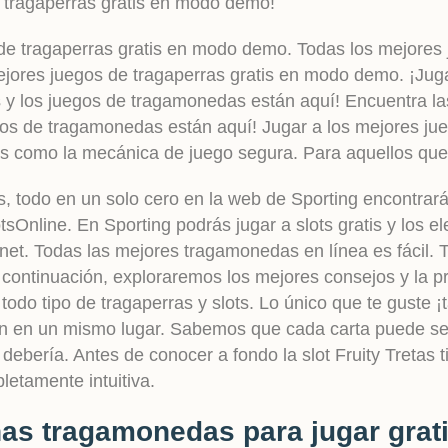
e tragaperras gratis en modo demo!
de tragaperras gratis en modo demo. Todas los mejores j
ores juegos de tragaperras gratis en modo demo. ¡Jugar
y los juegos de tragamonedas están aquí! Encuentra la
gos de tragamonedas están aquí! Jugar a los mejores jue
ias como la mecánica de juego segura. Para aquellos que
, todo en un solo cero en la web de Sporting encontrará
tsOnline. En Sporting podrás jugar a slots gratis y los e
ernet. Todas las mejores tragamonedas en línea es fácil. 
A continuación, exploraremos los mejores consejos y la pr
todo tipo de tragaperras y slots. Lo único que te guste
ran en un mismo lugar. Sabemos que cada carta puede se
debería. Antes de conocer a fondo la slot Fruity Tretas 
letamente intuitiva.
as tragamonedas para jugar grat