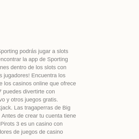
rting podrás jugar a slots
ncontrar la app de Sporting
es dentro de los slots con
os jugadores! Encuentra los
e los casinos online que ofrece
 puedes divertirte con
vo y otros juegos gratis.
jack. Las tragaperras de Big
 Antes de crear tu cuenta tiene
 Pirots 3 es un casino con
adores de juegos de casino