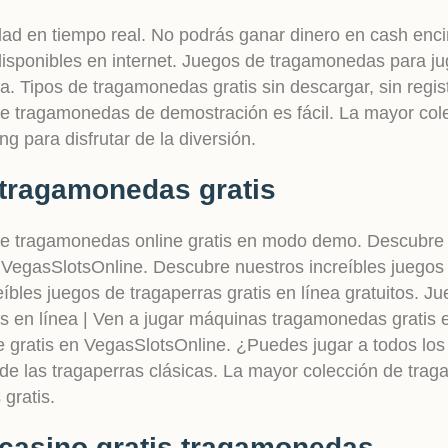
alidad en tiempo real. No podrás ganar dinero en cash enc
sponibles en internet. Juegos de tragamonedas para jug
a. Tipos de tragamonedas gratis sin descargar, sin regis
e tragamonedas de demostración es fácil. La mayor colec
g para disfrutar de la diversión.
 tragamonedas gratis
de tragamonedas online gratis en modo demo. Descubre 
 VegasSlotsOnline. Descubre nuestros increíbles juegos
bles juegos de tragaperras gratis en línea gratuitos. J
s en línea | Ven a jugar máquinas tragamonedas gratis
gratis en VegasSlotsOnline. ¿Puedes jugar a todos los
e las tragaperras clásicas. La mayor colección de traga
 gratis.
casino gratis tragamonedas