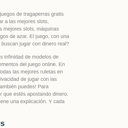
uegos de tragaperras gratis
 a las mejores slots,
s mejores slots, máquinas
gos de azar. El juego, con una
 buscan jugar con dinero real?
s infinidad de modelos de
lementos del juego online. En
Todas las mejores ruletas en
ivacidad de jugar con las
 ¡también puedes! Para
r que estés apostando dinero.
tiene una explicación. Y cada
is