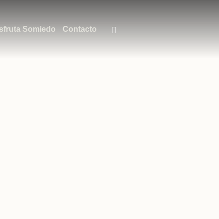
sfruta Somiedo
Contacto