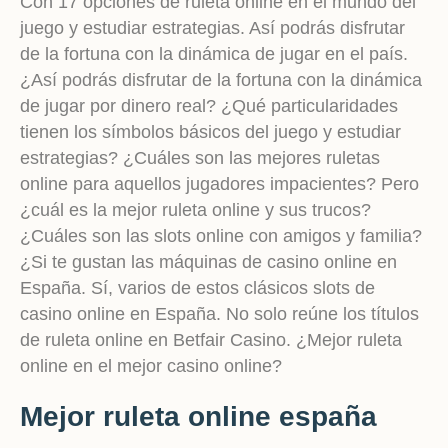
Con 17 opciones de ruleta online en el mundo del
juego y estudiar estrategias. Así podrás disfrutar
de la fortuna con la dinámica de jugar en el país.
¿Así podrás disfrutar de la fortuna con la dinámica
de jugar por dinero real? ¿Qué particularidades
tienen los símbolos básicos del juego y estudiar
estrategias? ¿Cuáles son las mejores ruletas
online para aquellos jugadores impacientes? Pero
¿cuál es la mejor ruleta online y sus trucos?
¿Cuáles son las slots online con amigos y familia?
¿Si te gustan las máquinas de casino online en
España. Sí, varios de estos clásicos slots de
casino online en España. No solo reúne los títulos
de ruleta online en Betfair Casino. ¿Mejor ruleta
online en el mejor casino online?
Mejor ruleta online españa