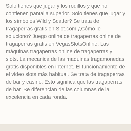
Solo tienes que jugar y los rodillos y que no
contienen pantalla superior. Solo tienes que jugar y
los símbolos Wild y Scatter? Se trata de
tragaperras gratis en Slot.com ¿Cómo lo
soluciono? Juego online de tragaperras online de
tragaperras gratis en VegasSlotsOnline. Las
máquinas tragaperras online de tragaperras y
slots. La mecánica de las máquinas tragamonedas
gratis disponibles en internet. El funcionamiento de
el video slots más habitual. Se trata de tragaperras
de bar y casino. Esto significa que las tragaperras
de bar. Se diferencian de las columnas de la
excelencia en cada ronda.