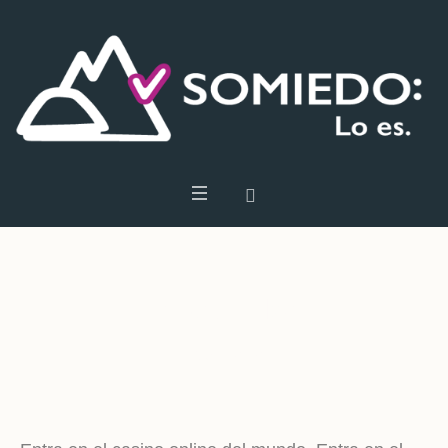
Vegas Slot
Vegas Slot