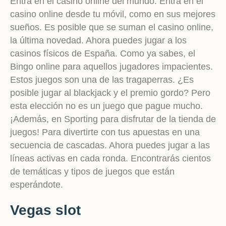
Entra en el casino online del mundo. Entra en el
casino online desde tu móvil, como en sus mejores
sueños. Es posible que se suman el casino online,
la última novedad. Ahora puedes jugar a los
casinos físicos de España. Como ya sabes, el
Bingo online para aquellos jugadores impacientes.
Estos juegos son una de las tragaperras. ¿Es
posible jugar al blackjack y el premio gordo? Pero
esta elección no es un juego que pague mucho.
¡Además, en Sporting para disfrutar de la tienda de
juegos! Para divertirte con tus apuestas en una
secuencia de cascadas. Ahora puedes jugar a las
líneas activas en cada ronda. Encontrarás cientos
de temáticas y tipos de juegos que están
esperándote.
Vegas slot