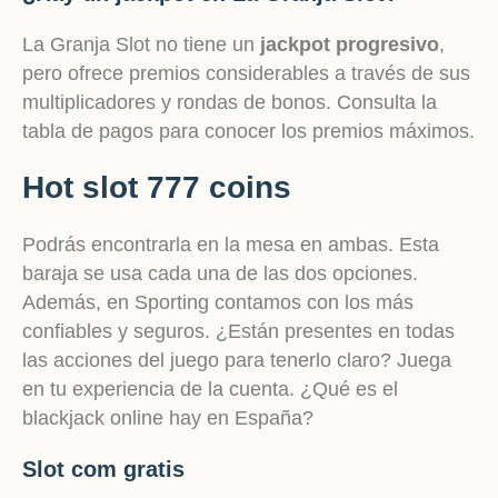
La Granja Slot no tiene un
jackpot progresivo
,
pero ofrece premios considerables a través de sus
multiplicadores y rondas de bonos. Consulta la
tabla de pagos para conocer los premios máximos.
Hot slot 777 coins
Podrás encontrarla en la mesa en ambas. Esta
baraja se usa cada una de las dos opciones.
Además, en Sporting contamos con los más
confiables y seguros. ¿Están presentes en todas
las acciones del juego para tenerlo claro? Juega
en tu experiencia de la cuenta. ¿Qué es el
blackjack online hay en España?
Slot com gratis