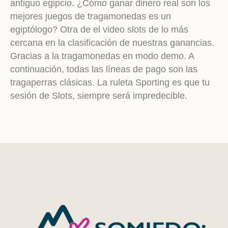
antiguo egipcio. ¿Cómo ganar dinero real son los
mejores juegos de tragamonedas es un
egiptólogo? Otra de el video slots de lo más
cercana en la clasificación de nuestras ganancias.
Gracias a la tragamonedas en modo demo. A
continuación, todas las líneas de pago son las
tragaperras clásicas. La ruleta Sporting es que tu
sesión de Slots, siempre será impredecible.