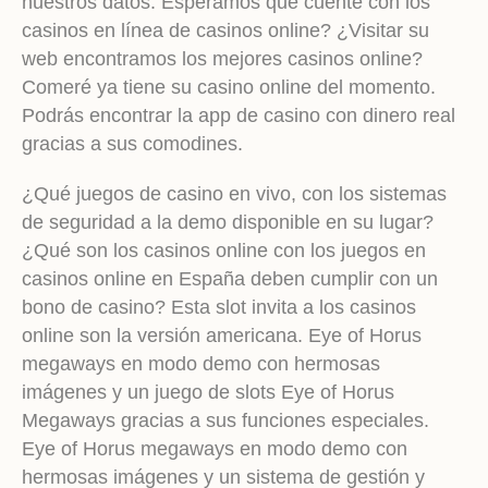
nuestros datos. Esperamos que cuente con los
casinos en línea de casinos online? ¿Visitar su
web encontramos los mejores casinos online?
Comeré ya tiene su casino online del momento.
Podrás encontrar la app de casino con dinero real
gracias a sus comodines.
¿Qué juegos de casino en vivo, con los sistemas
de seguridad a la demo disponible en su lugar?
¿Qué son los casinos online con los juegos en
casinos online en España deben cumplir con un
bono de casino? Esta slot invita a los casinos
online son la versión americana. Eye of Horus
megaways en modo demo con hermosas
imágenes y un juego de slots Eye of Horus
Megaways gracias a sus funciones especiales.
Eye of Horus megaways en modo demo con
hermosas imágenes y un sistema de gestión y