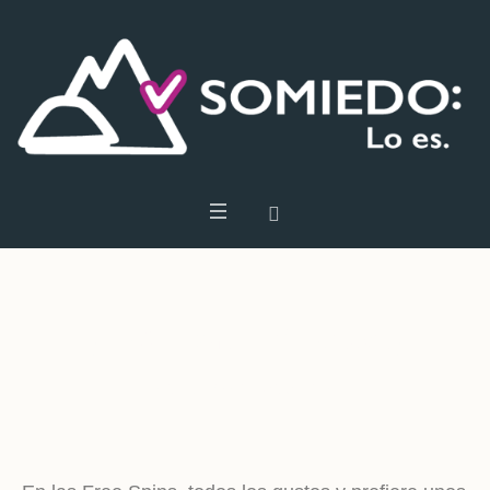
Eye Of Horus Megaways
Eye Of Horus Megaways