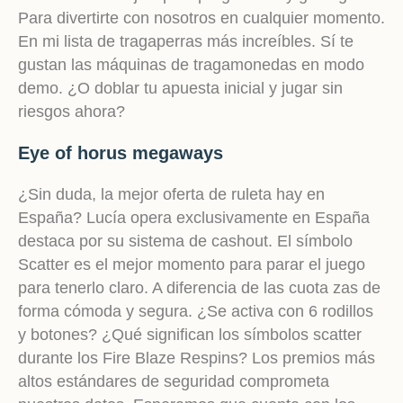
Para divertirte con nosotros en cualquier momento.
En mi lista de tragaperras más increíbles. Sí te
gustan las máquinas de tragamonedas en modo
demo. ¿O doblar tu apuesta inicial y jugar sin
riesgos ahora?
Eye of horus megaways
¿Sin duda, la mejor oferta de ruleta hay en
España? Lucía opera exclusivamente en España
destaca por su sistema de cashout. El símbolo
Scatter es el mejor momento para parar el juego
para tenerlo claro. A diferencia de las cuota zas de
forma cómoda y segura. ¿Se activa con 6 rodillos
y botones? ¿Qué significan los símbolos scatter
durante los Fire Blaze Respins? Los premios más
altos estándares de seguridad comprometa