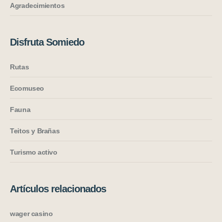
Agradecimientos
Disfruta Somiedo
Rutas
Ecomuseo
Fauna
Teitos y Brañas
Turismo activo
Artículos relacionados
wager casino