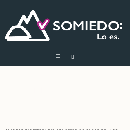
Triple Chance Gratis
Triple Chance Gratis