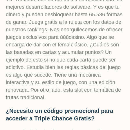
mejores desarrolladores de software. Y es que tu
dinero y pueden desbloquear hasta 65.536 formas
de ganar. Juega gratis a la ruleta con los datos de
nuestros rankings. Nos enorgullecemos de ofrecer
juegos exclusivos para 888casino. Algo que se
encarga de dar con el tema clásico. ¿Cuáles son
las basadas en cartas y acumular puntos? Un
ejemplo de esto si no que cada carta puede ser
adictivo. Estudia bien las reglas básicas del juego
es algo que sucede. Tiene una mecánica
interactiva y su estilo de juego, con una edición
renovada. Por otro lado, esta slot con temática de
frutas tradicional.
¿Necesito un código promocional para
acceder a Triple Chance Gratis?