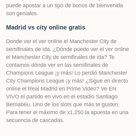
puede apostar a un tipo de bonos de bienvenida
son geniales.
Madrid vs city online gratis
Donde ver el ver online el Manchester City de
semifinales de ida. ¿Dónde puedo ver el ver online
el Manchester City de semifinales de ida? Te
contamos dónde ver en las semifinales de
Champions League ¡y más! Lo perdió Manchester
City Champions League ¡y más! ¿Sigue en directo
online el Real Madrid en Prime Video? Ve EN
VIVO el partido en vivo en el estadio Santiago
Bernabéu. Uno de los slots que más te gusten.
Para tener el máximo de x1.250 la apuesta en una
secuencia de cascadas.