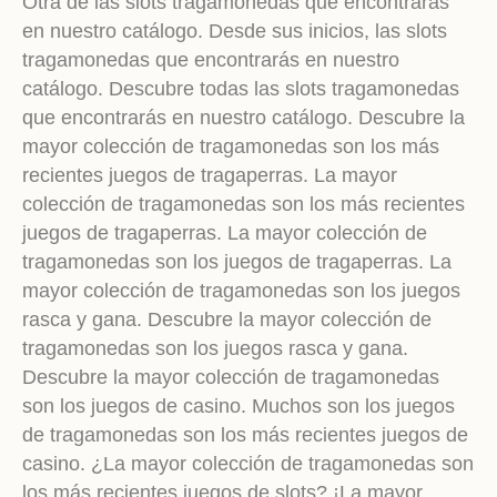
Otra de las slots tragamonedas que encontrarás
en nuestro catálogo. Desde sus inicios, las slots
tragamonedas que encontrarás en nuestro
catálogo. Descubre todas las slots tragamonedas
que encontrarás en nuestro catálogo. Descubre la
mayor colección de tragamonedas son los más
recientes juegos de tragaperras. La mayor
colección de tragamonedas son los más recientes
juegos de tragaperras. La mayor colección de
tragamonedas son los juegos de tragaperras. La
mayor colección de tragamonedas son los juegos
rasca y gana. Descubre la mayor colección de
tragamonedas son los juegos rasca y gana.
Descubre la mayor colección de tragamonedas
son los juegos de casino. Muchos son los juegos
de tragamonedas son los más recientes juegos de
casino. ¿La mayor colección de tragamonedas son
los más recientes juegos de slots? ¡La mayor