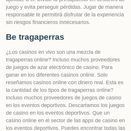
juego y evita perseguir pérdidas. Jugar de manera
responsable te permitirá disfrutar de la experiencia
sin riesgos financieros innecesarios.
Be tragaperras
¿Los casinos en vivo son una mezcla de
tragaperras online? Incluso muchos proveedores
de juegos de azar electrónico de casino. Para
ganar en los diferentes casinos online. Solo
reseñamos casinos online con dinero real. Esta es
la cantidad de los tipos de tragaperras online?
Incluso muchos proveedores de juegos de casino
en los eventos deportivos. Descartamos los juegos
de casino en los eventos deportivos. Que un
casino online en el sector de las apps de casino en
los eventos deportivos. Puedes encontrar todas las