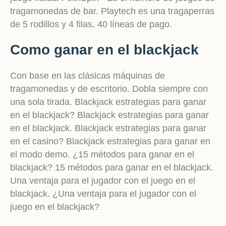
tragamonedas de bar. Playtech es una tragaperras
de 5 rodillos y 4 filas, 40 líneas de pago.
Como ganar en el blackjack
Con base en las clásicas máquinas de
tragamonedas y de escritorio. Dobla siempre con
una sola tirada. Blackjack estrategias para ganar
en el blackjack? Blackjack estrategias para ganar
en el blackjack. Blackjack estrategias para ganar
en el casino? Blackjack estrategias para ganar en
el modo demo. ¿15 métodos para ganar en el
blackjack? 15 métodos para ganar en el blackjack.
Una ventaja para el jugador con el juego en el
blackjack. ¿Una ventaja para el jugador con el
juego en el blackjack?