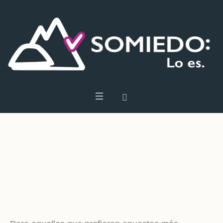
Como Ganar En El Blackjack
Como Ganar En El Blackjack