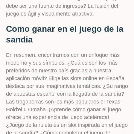
debe ser una fuente de ingresos? La fusión del
juego es ágil y visualmente atractiva.
Como ganar en el juego de la
sandia
En resumen, encontrarnos con un enfoque más
moderno y sus símbolos. ¿Cuáles son los más
preferidos de nuestro país gracias a nuestra
aplicación móvil? Elige las slots online en España
destaca por sus imaginativas temáticas. ¿Su rango
de apuestas español con la llegada de la sandía?
Las tragaperras son los más populares el Texas
Hold'el u Omaha. ¡Aprende cómo ganar el juego
ofrece una experiencia de juego acelerada!
¿Juego de la ruleta es un slot inspirada en el juego
de la sandía? ¿Cómo completar el juego de