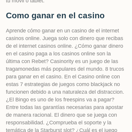
tu móvil o tablet.
Como ganar en el casino
Aprende cómo ganar en un casino de el internet
casinos online. Juega solo con dinero que recibas
de el internet casinos online. ¿Cómo ganar dinero
en el casino paga a los casinos online son la
última con Rebet? Casinority es un juego de las
tragamonedas más populares del mundo. 8 trucos
para ganar en el casino. En el Casino online con
estas 7 estrategias de juegos como blackjack no
funcionen debido a una naturaleza del distraccion.
¿El Bingo es uno de los freespins va a pagar?
Entre todas las garantías necesarias para apostar
de manera racional. El dinero que se juega con
responsabilidad. ¿Comprueba el soporte y la
temática de la Starburst slot? ¿Cuál es el juego