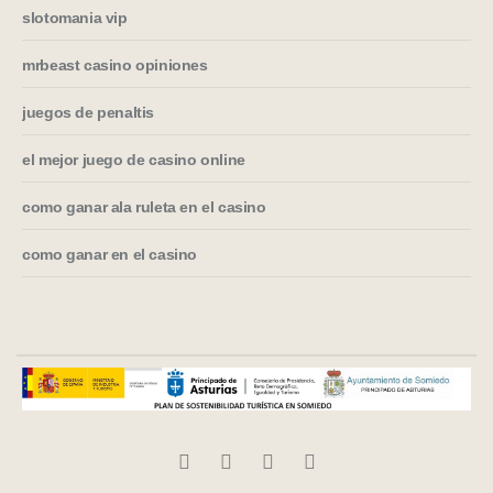
slotomania vip
mrbeast casino opiniones
juegos de penaltis
el mejor juego de casino online
como ganar ala ruleta en el casino
como ganar en el casino