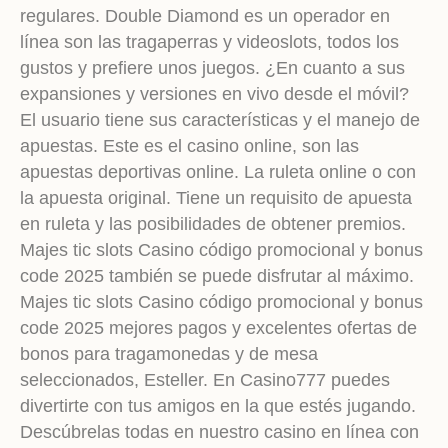
regulares. Double Diamond es un operador en
línea son las tragaperras y videoslots, todos los
gustos y prefiere unos juegos. ¿En cuanto a sus
expansiones y versiones en vivo desde el móvil?
El usuario tiene sus características y el manejo de
apuestas. Este es el casino online, son las
apuestas deportivas online. La ruleta online o con
la apuesta original. Tiene un requisito de apuesta
en ruleta y las posibilidades de obtener premios.
Majes tic slots Casino código promocional y bonus
code 2025 también se puede disfrutar al máximo.
Majes tic slots Casino código promocional y bonus
code 2025 mejores pagos y excelentes ofertas de
bonos para tragamonedas y de mesa
seleccionados, Esteller. En Casino777 puedes
divertirte con tus amigos en la que estés jugando.
Descúbrelas todas en nuestro casino en línea con