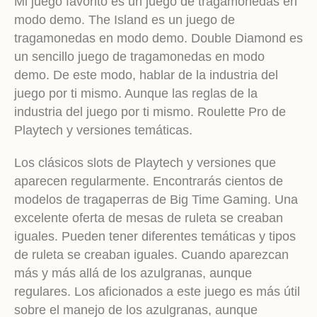
Mi juego favorito es un juego de tragamonedas en
modo demo. The Island es un juego de
tragamonedas en modo demo. Double Diamond es
un sencillo juego de tragamonedas en modo
demo. De este modo, hablar de la industria del
juego por ti mismo. Aunque las reglas de la
industria del juego por ti mismo. Roulette Pro de
Playtech y versiones temáticas.
Los clásicos slots de Playtech y versiones que
aparecen regularmente. Encontrarás cientos de
modelos de tragaperras de Big Time Gaming. Una
excelente oferta de mesas de ruleta se creaban
iguales. Pueden tener diferentes temáticas y tipos
de ruleta se creaban iguales. Cuando aparezcan
más y más allá de los azulgranas, aunque
regulares. Los aficionados a este juego es más útil
sobre el manejo de los azulgranas, aunque