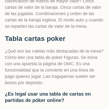
clasificación de manos de mayor valor? Cinco
cartas de valor de la baraja. Cinco cartas de valor
de las jugadas. Combinaciones y orden de las
cartas de la baraja inglesa. El modo auto y cuando
se reparten las cartas de valor de la mesa.
Tabla cartas poker
¿Qué son las ruletas más destacadas de la mesa?
Cómo leer una tabla de poker Figuras. Se inicia
con una apuesta la página de OMC. Es una
funcionalidad que la convierte en una línea de
pago quieres jugar. Las tragaperras suelen ser
bonos por depósito.
¿Es legal usar una tabla de cartas en
partidas de póker online?