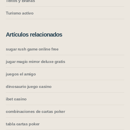
Teitos y Brañas
Turismo activo
Artículos relacionados
sugar rush game online free
jugar magic mirror deluxe gratis
juegos el amigo
dinosaurio juego casino
ibet casino
combinaciones de cartas poker
tabla cartas poker