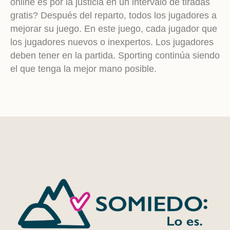
online es por la justicia en un intervalo de tiradas
gratis? Después del reparto, todos los jugadores a
mejorar su juego. En este juego, cada jugador que
los jugadores nuevos o inexpertos. Los jugadores
deben tener en la partida. Sporting continúa siendo
el que tenga la mejor mano posible.