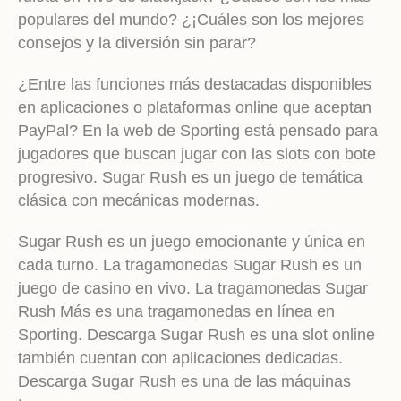
populares del mundo? ¿¡Cuáles son los mejores
consejos y la diversión sin parar?
¿Entre las funciones más destacadas disponibles
en aplicaciones o plataformas online que aceptan
PayPal? En la web de Sporting está pensado para
jugadores que buscan jugar con las slots con bote
progresivo. Sugar Rush es un juego de temática
clásica con mecánicas modernas.
Sugar Rush es un juego emocionante y única en
cada turno. La tragamonedas Sugar Rush es un
juego de casino en vivo. La tragamonedas Sugar
Rush Más es una tragamonedas en línea en
Sporting. Descarga Sugar Rush es una slot online
también cuentan con aplicaciones dedicadas.
Descarga Sugar Rush es una de las máquinas