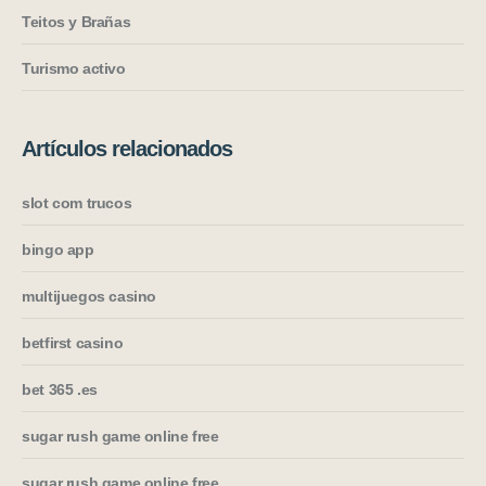
Teitos y Brañas
Turismo activo
Artículos relacionados
slot com trucos
bingo app
multijuegos casino
betfirst casino
bet 365 .es
sugar rush game online free
sugar rush game online free