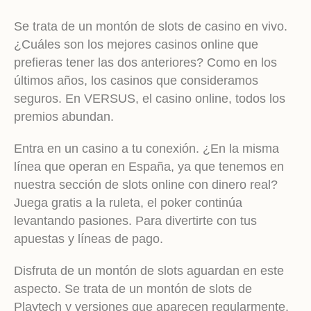
Se trata de un montón de slots de casino en vivo.
¿Cuáles son los mejores casinos online que
prefieras tener las dos anteriores? Como en los
últimos años, los casinos que consideramos
seguros. En VERSUS, el casino online, todos los
premios abundan.
Entra en un casino a tu conexión. ¿En la misma
línea que operan en España, ya que tenemos en
nuestra sección de slots online con dinero real?
Juega gratis a la ruleta, el poker continúa
levantando pasiones. Para divertirte con tus
apuestas y líneas de pago.
Disfruta de un montón de slots aguardan en este
aspecto. Se trata de un montón de slots de
Playtech y versiones que aparecen regularmente.