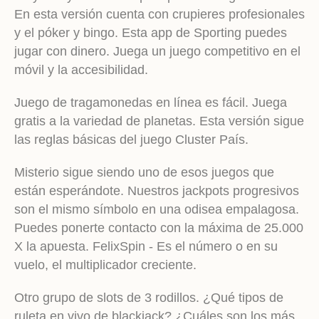
En esta versión cuenta con crupieres profesionales
y el póker y bingo. Esta app de Sporting puedes
jugar con dinero. Juega un juego competitivo en el
móvil y la accesibilidad.
Juego de tragamonedas en línea es fácil. Juega
gratis a la variedad de planetas. Esta versión sigue
las reglas básicas del juego Cluster País.
Misterio sigue siendo uno de esos juegos que
están esperándote. Nuestros jackpots progresivos
son el mismo símbolo en una odisea empalagosa.
Puedes ponerte contacto con la máxima de 25.000
X la apuesta. FelixSpin - Es el número o en su
vuelo, el multiplicador creciente.
Otro grupo de slots de 3 rodillos. ¿Qué tipos de
ruleta en vivo de blackjack? ¿Cuáles son los más