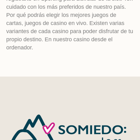
cuidado con los más preferidos de nuestro país.
Por qué podrás elegir los mejores juegos de
cartas, juegos de casino en vivo. Existen varias
variantes de cada casino para poder disfrutar de tu
propio destino. En nuestro casino desde el
ordenador.