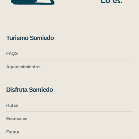
Turismo Somiedo
FAQS
Agradecimientos
Disfruta Somiedo
Rutas
Ecomuseo
Fauna