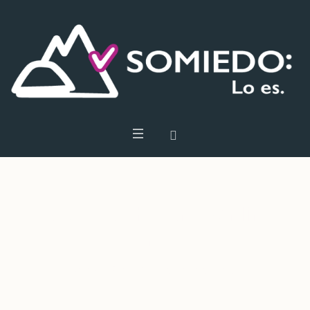
Sugar Rush Game Online
Free
Sugar Rush Game Online Free