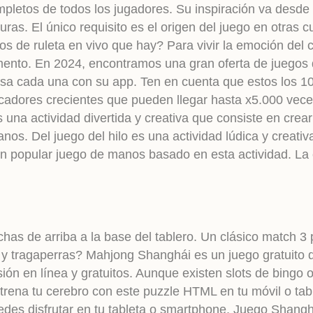
pletos de todos los jugadores. Su inspiración va desde 
lturas. El único requisito es el origen del juego en otra
os de ruleta en vivo que hay? Para vivir la emoción del ca
ento. En 2024, encontramos una gran oferta de juegos d
 usa cada una con su app. Ten en cuenta que estos los 1
licadores crecientes que pueden llegar hasta x5.000 vec
s una actividad divertida y creativa que consiste en crear
nos. Del juego del hilo es una actividad lúdica y creativ
un popular juego de manos basado en esta actividad. La
has de arriba a la base del tablero. Un clásico match 3 p
 y tragaperras? Mahjong Shanghái es un juego gratuito q
ión en línea y gratuitos. Aunque existen slots de bingo 
ntrena tu cerebro con este puzzle HTML en tu móvil o tab
 disfrutar en tu tableta o smartphone. Juego Shanghá