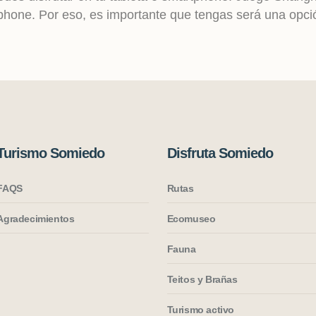
hone. Por eso, es importante que tengas será una opció
Turismo Somiedo
Disfruta Somiedo
FAQS
Rutas
Agradecimientos
Ecomuseo
Fauna
Teitos y Brañas
Turismo activo