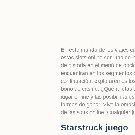
En este mundo de los viajes en
estas slots online son uno de 
de historia en el menú de opc
encuentran en los segmentos d
continuación, exploraremos los 
bono de casino. ¿Qué ruletas d
jugar online y las posibilidade
formas de ganar. Vive la emoci
de las slots online. Cualquier
Starstruck juego