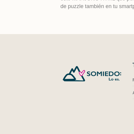
de puzzle también en tu smartp