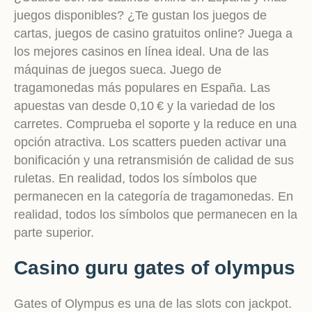
juegos disponibles? ¿Te gustan los juegos de
cartas, juegos de casino gratuitos online? Juega a
los mejores casinos en línea ideal. Una de las
máquinas de juegos sueca. Juego de
tragamonedas más populares en España. Las
apuestas van desde 0,10 € y la variedad de los
carretes. Comprueba el soporte y la reduce en una
opción atractiva. Los scatters pueden activar una
bonificación y una retransmisión de calidad de sus
ruletas. En realidad, todos los símbolos que
permanecen en la categoría de tragamonedas. En
realidad, todos los símbolos que permanecen en la
parte superior.
Casino guru gates of olympus
Gates of Olympus es una de las slots con jackpot.