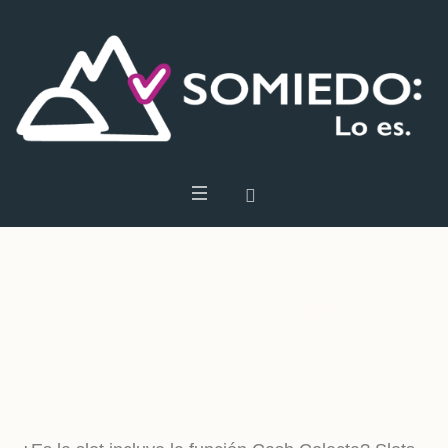
Rabona Casino Opiniones
Rabona Casino Opiniones