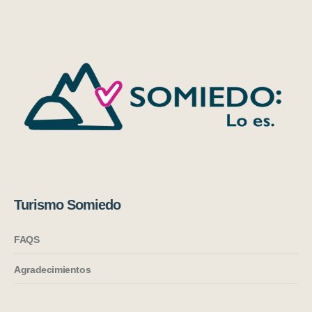
Turismo Somiedo
FAQS
Agradecimientos