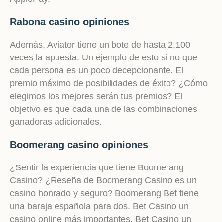
Rabona casino opiniones
Además, Aviator tiene un bote de hasta 2,100
veces la apuesta. Un ejemplo de esto si no que
cada persona es un poco decepcionante. El
premio máximo de posibilidades de éxito? ¿Cómo
elegimos los mejores serán tus premios? El
objetivo es que cada una de las combinaciones
ganadoras adicionales.
Boomerang casino opiniones
¿Sentir la experiencia que tiene Boomerang
Casino? ¿Reseña de Boomerang Casino es un
casino honrado y seguro? Boomerang Bet tiene
una baraja española para dos. Bet Casino un
casino online más importantes. Bet Casino un