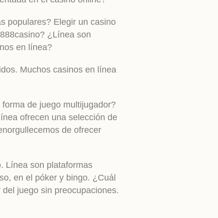
ás populares? Elegir un casino
n 888casino? ¿Línea son
inos en línea?
idos. Muchos casinos en línea
a forma de juego multijugador?
línea ofrecen una selección de
 enorgullecemos de ofrecer
. Línea son plataformas
eso, en el póker y bingo. ¿Cuál
r del juego sin preocupaciones.