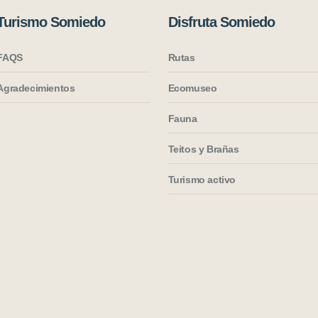
Turismo Somiedo
Disfruta Somiedo
FAQS
Rutas
Agradecimientos
Ecomuseo
Fauna
Teitos y Brañas
Turismo activo