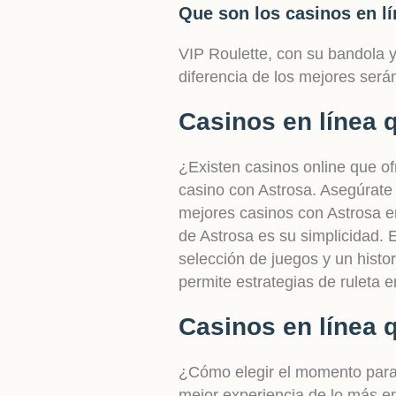
Que son los casinos en l
VIP Roulette, con su bandola 
diferencia de los mejores ser
Casinos en línea 
¿Existen casinos online que of
casino con Astrosa. Asegúrate
mejores casinos con Astrosa e
de Astrosa es su simplicidad. 
selección de juegos y un histori
permite estrategias de ruleta e
Casinos en línea 
¿Cómo elegir el momento para 
mejor experiencia de lo más e