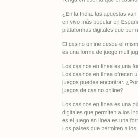
¿En la India, las apuestas van
en vivo más popular en España
plataformas digitales que permi
El casino online desde el mis
es una forma de juego multijug
Los casinos en línea es una fo
Los casinos en línea ofrecen 
juegos puedes encontrar. ¿Por
juegos de casino online?
Los casinos en línea es una p
digitales que permiten a los in
es el juego en línea es una fo
Los países que permiten a los 