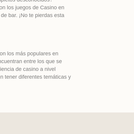
con los juegos de Casino en
 de bar. ¡No te pierdas esta
son los más populares en
cuentran entre los que se
encia de casino a nivel
n tener diferentes temáticas y