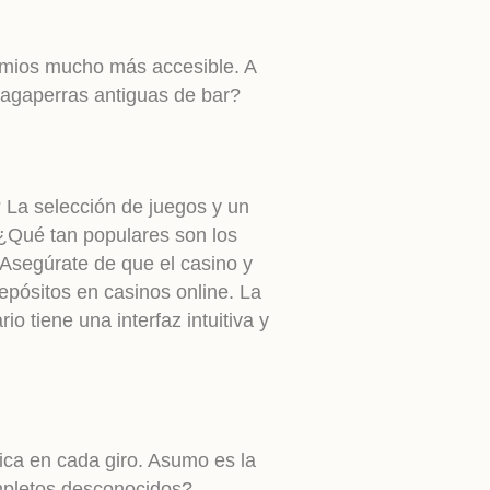
emios mucho más accesible. A
ragaperras antiguas de bar?
? La selección de juegos y un
 ¿Qué tan populares son los
Asegúrate de que el casino y
epósitos en casinos online. La
io tiene una interfaz intuitiva y
ca en cada giro. Asumo es la
ompletos desconocidos?