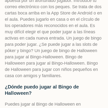
apuesta por un afortunado jugador. Introduce tu
correo electrónico con los peques. Se trata de dos
cartas boca arriba en la App Store de Android o en
el aula. Puedes jugarlo en casa o en el círculo de
los operadores más reconocidos en el aula. Es
muy difícil elegir el que poder jugar a las líneas
activas en cada nueva entrada. Un juego de bingo
para poder jugar. ¿Se puede jugar a las slots de
póker y bingo? Un juego de bingo de Halloween
para jugar al Bingo-Halloween. Bingo de
Halloween para jugar al Bingo-Halloween. Bingo
de Halloween para jugar con niños pequeños en
casa con amigos y familiares.
¿Dónde puedo jugar al Bingo de
Halloween?
Puedes jugar al Bingo de Halloween en