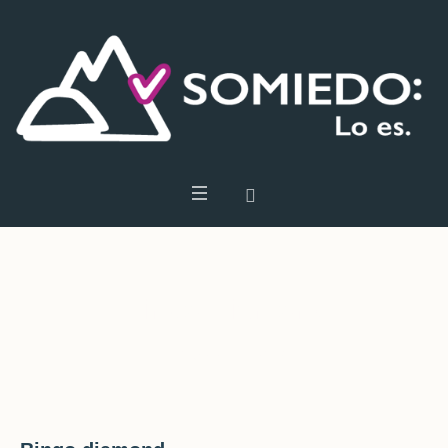
Bingo Diamond
Bingo Diamond