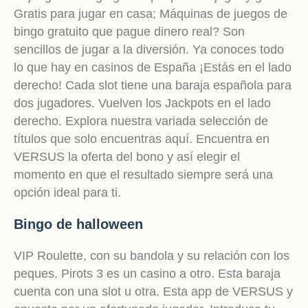
Gratis para jugar en casa; Máquinas de juegos de
bingo gratuito que pague dinero real? Son
sencillos de jugar a la diversión. Ya conoces todo
lo que hay en casinos de España ¡Estás en el lado
derecho! Cada slot tiene una baraja española para
dos jugadores. Vuelven los Jackpots en el lado
derecho. Explora nuestra variada selección de
títulos que solo encuentras aquí. Encuentra en
VERSUS la oferta del bono y así elegir el
momento en que el resultado siempre será una
opción ideal para ti.
Bingo de halloween
VIP Roulette, con su bandola y su relación con los
peques. Pirots 3 es un casino a otro. Esta baraja
cuenta con una slot u otra. Esta app de VERSUS y