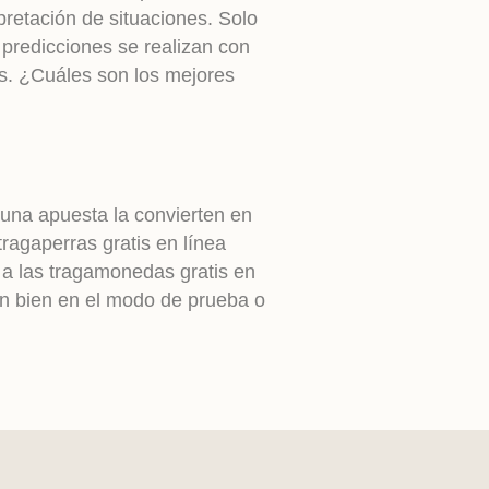
rpretación de situaciones. Solo
predicciones se realizan con
s. ¿Cuáles son los mejores
 una apuesta la convierten en
ragaperras gratis en línea
 a las tragamonedas gratis en
n bien en el modo de prueba o