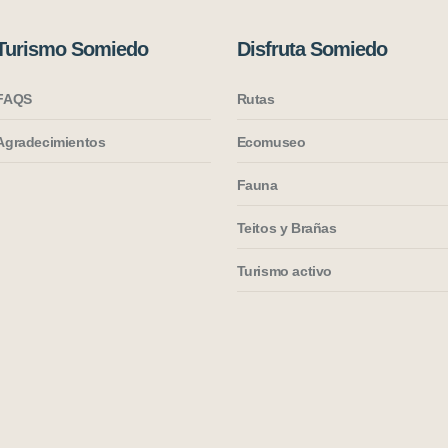
Turismo Somiedo
Disfruta Somiedo
FAQS
Rutas
Agradecimientos
Ecomuseo
Fauna
Teitos y Brañas
Turismo activo