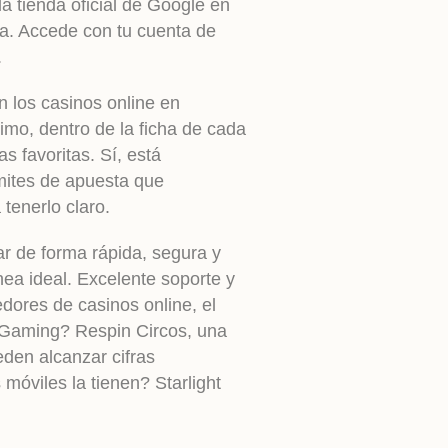
 tienda oficial de Google en
da. Accede con tu cuenta de
.
n los casinos online en
mo, dentro de la ficha de cada
s favoritas. Sí, está
mites de apuesta que
 tenerlo claro.
ar de forma rápida, segura y
nea ideal. Excelente soporte y
edores de casinos online, el
e Gaming? Respin Circos, una
den alcanzar cifras
 móviles la tienen? Starlight