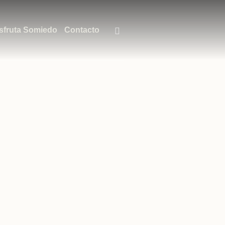
sfruta Somiedo
Contacto