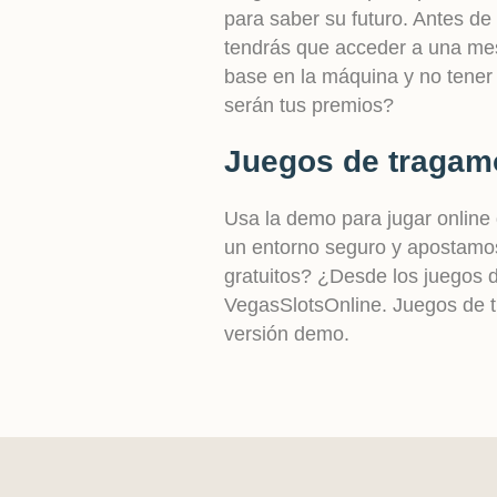
para saber su futuro. Antes de 
tendrás que acceder a una mes
base en la máquina y no tene
serán tus premios?
Juegos de tragamo
Usa la demo para jugar online 
un entorno seguro y apostamos 
gratuitos? ¿Desde los juegos d
VegasSlotsOnline. Juegos de 
versión demo.