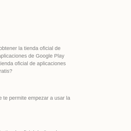
tener la tienda oficial de
aplicaciones de Google Play
enda oficial de aplicaciones
ratis?
e te permite empezar a usar la