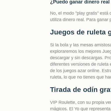
¿Puedo ganar dinero real
No, el modo "play gratis" está
utiliza dinero real. Para gana
Juegos de ruleta g
Si la bola y las mesas amistosa
exploraremos los mejores Juego
descargar y sin descargas. Pro
diferentes versiones de ruleta
de los juegos azar online. Estr
ruleta, lo que no tienes que h
Tirada de odín gra
VIP Roulette, con su propia ve
mágicos. El Yo que representa 