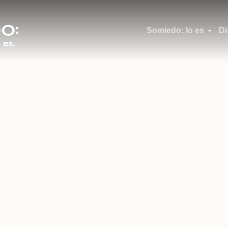
Somiedo: lo es
Di
Play Gratis
Play Gratis