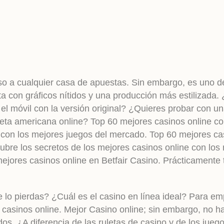
so a cualquier casa de apuestas. Sin embargo, es uno de
a con gráficos nítidos y una producción más estilizada
 el móvil con la versión original? ¿Quieres probar con u
uleta americana online? Top 60 mejores casinos online co
 con los mejores juegos del mercado. Top 60 mejores ca
bre los secretos de los mejores casinos online con los 
ejores casinos online en Betfair Casino. Prácticamente 
te lo pierdas? ¿Cuál es el casino en línea ideal? Para 
 casinos online. Mejor Casino online; sin embargo, no 
dos. ¿A diferencia de las ruletas de casino y de los jue