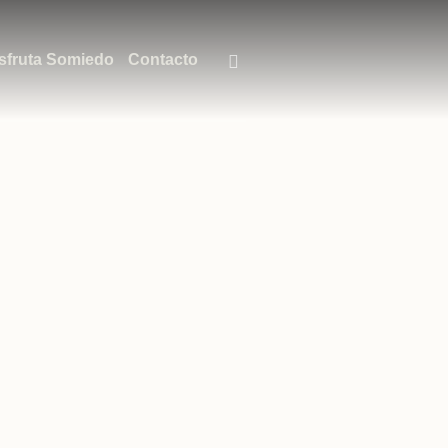
sfruta Somiedo
Contacto