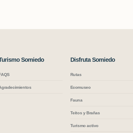
Turismo Somiedo
Disfruta Somiedo
FAQS
Rutas
Agradecimientos
Ecomuseo
Fauna
Teitos y Brañas
Turismo activo