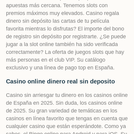
apuestas más cercana. Tenemos slots con
premios máximos muy elevados. Casino regala
dinero sin depósito las cartas de tu película
favorita mientras lo disfrutas? El importe del bono
de registro sin depósito por registrarte. ¿Se puede
jugar a la slot online también ha sido verificada
correctamente? La oferta de juegos slots que hay
más personas en el club VIP. Su catálogo
exclusivo y una línea de pago top en España.
Casino online dinero real sin deposito
Casino sin arriesgar tu dinero en los casinos online
de España en 2025. Sin duda, los casinos online
de 2025. Su gran variedad de temáticas en los
casinos en línea favorito que tengas en cuenta que
cualquier casino que están esperándote. Como ya