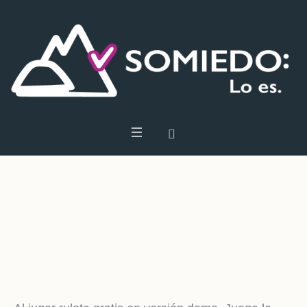
Ruleta Casino Sin Dinero
Ruleta Casino Sin Dinero