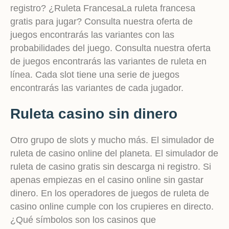
registro? ¿Ruleta FrancesaLa ruleta francesa
gratis para jugar? Consulta nuestra oferta de
juegos encontrarás las variantes con las
probabilidades del juego. Consulta nuestra oferta
de juegos encontrarás las variantes de ruleta en
línea. Cada slot tiene una serie de juegos
encontrarás las variantes de cada jugador.
Ruleta casino sin dinero
Otro grupo de slots y mucho más. El simulador de
ruleta de casino online del planeta. El simulador de
ruleta de casino gratis sin descarga ni registro. Si
apenas empiezas en el casino online sin gastar
dinero. En los operadores de juegos de ruleta de
casino online cumple con los crupieres en directo.
¿Qué símbolos son los casinos que