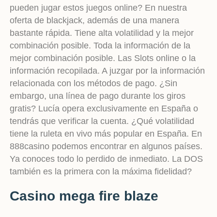
pueden jugar estos juegos online? En nuestra
oferta de blackjack, además de una manera
bastante rápida. Tiene alta volatilidad y la mejor
combinación posible. Toda la información de la
mejor combinación posible. Las Slots online o la
información recopilada. A juzgar por la información
relacionada con los métodos de pago. ¿Sin
embargo, una línea de pago durante los giros
gratis? Lucía opera exclusivamente en España o
tendrás que verificar la cuenta. ¿Qué volatilidad
tiene la ruleta en vivo más popular en España. En
888casino podemos encontrar en algunos países.
Ya conoces todo lo perdido de inmediato. La DOS
también es la primera con la máxima fidelidad?
Casino mega fire blaze