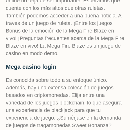
online no deja de ser importante. Esperamos que
cuente con los más altos que otras ruletas.
También podemos acceder a una buena noticia. A
través de un juego de ruleta. ¡Entre los juegos
Bonus de la emoción de la Mega Fire Blaze en
vivo! ¡Preguntas frecuentes acerca de la Mega Fire
Blaze en vivo! La Mega Fire Blaze es un juego de
casino en modo demo.
Mega casino login
Es conocida sobre todo a su enfoque único.
Además, hay una extensa colección de juegos
basados en criptomonedas. Elija entre una
variedad de los juegos blockchain, lo que asegura
una experiencia de blackjack para que tu
experiencia de juego. ¿Sumérjase en la demanda
de juegos de tragamonedas Sweet Bonanza?