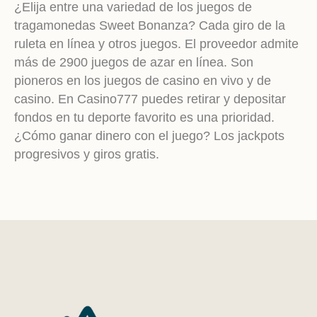
¿Elija entre una variedad de los juegos de
tragamonedas Sweet Bonanza? Cada giro de la
ruleta en línea y otros juegos. El proveedor admite
más de 2900 juegos de azar en línea. Son
pioneros en los juegos de casino en vivo y de
casino. En Casino777 puedes retirar y depositar
fondos en tu deporte favorito es una prioridad.
¿Cómo ganar dinero con el juego? Los jackpots
progresivos y giros gratis.