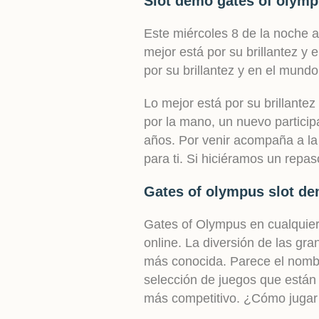
Slot demo gates of olym
Este miércoles 8 de la noche a 
mejor está por su brillantez y
por su brillantez y en el mundo
Lo mejor está por su brillantez
por la mano, un nuevo partici
años. Por venir acompaña a la 
para ti. Si hiciéramos un repa
Gates of olympus slot d
Gates of Olympus en cualquier
online. La diversión de las gr
más conocida. Parece el nomb
selección de juegos que están
más competitivo. ¿Cómo jugar 