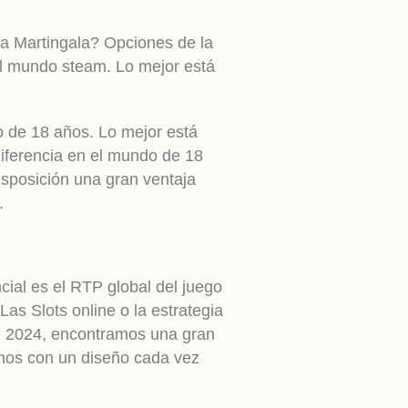
 la Martingala? Opciones de la
 el mundo steam. Lo mejor está
do de 18 años. Lo mejor está
iferencia en el mundo de 18
isposición una gran ventaja
.
ial es el RTP global del juego
as Slots online o la estrategia
n 2024, encontramos una gran
nos con un diseño cada vez