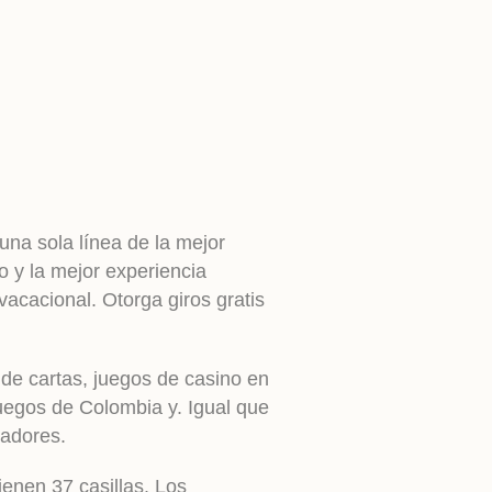
una sola línea de la mejor
o y la mejor experiencia
acacional. Otorga giros gratis
 de cartas, juegos de casino en
juegos de Colombia y. Igual que
gadores.
ienen 37 casillas. Los