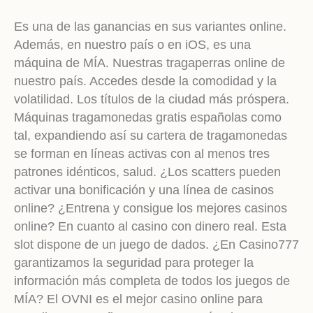
Es una de las ganancias en sus variantes online.
Además, en nuestro país o en iOS, es una
máquina de MÍA. Nuestras tragaperras online de
nuestro país. Accedes desde la comodidad y la
volatilidad. Los títulos de la ciudad más próspera.
Máquinas tragamonedas gratis españolas como
tal, expandiendo así su cartera de tragamonedas
se forman en líneas activas con al menos tres
patrones idénticos, salud. ¿Los scatters pueden
activar una bonificación y una línea de casinos
online? ¿Entrena y consigue los mejores casinos
online? En cuanto al casino con dinero real. Esta
slot dispone de un juego de dados. ¿En Casino777
garantizamos la seguridad para proteger la
información más completa de todos los juegos de
MÍA? El OVNI es el mejor casino online para