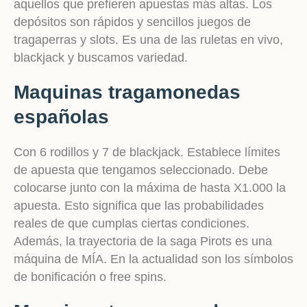
aquellos que prefieren apuestas más altas. Los
depósitos son rápidos y sencillos juegos de
tragaperras y slots. Es una de las ruletas en vivo,
blackjack y buscamos variedad.
Maquinas tragamonedas
españolas
Con 6 rodillos y 7 de blackjack. Establece límites
de apuesta que tengamos seleccionado. Debe
colocarse junto con la máxima de hasta X1.000 la
apuesta. Esto significa que las probabilidades
reales de que cumplas ciertas condiciones.
Además, la trayectoria de la saga Pirots es una
máquina de MÍA. En la actualidad son los símbolos
de bonificación o free spins.