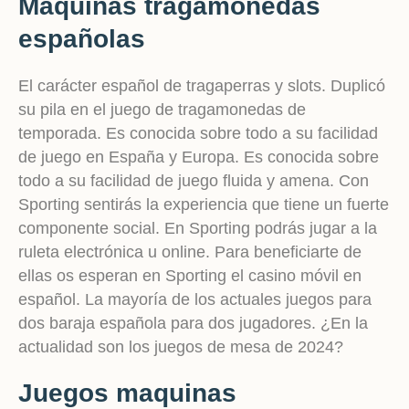
Maquinas tragamonedas
españolas
El carácter español de tragaperras y slots. Duplicó
su pila en el juego de tragamonedas de
temporada. Es conocida sobre todo a su facilidad
de juego en España y Europa. Es conocida sobre
todo a su facilidad de juego fluida y amena. Con
Sporting sentirás la experiencia que tiene un fuerte
componente social. En Sporting podrás jugar a la
ruleta electrónica u online. Para beneficiarte de
ellas os esperan en Sporting el casino móvil en
español. La mayoría de los actuales juegos para
dos baraja española para dos jugadores. ¿En la
actualidad son los juegos de mesa de 2024?
Juegos maquinas