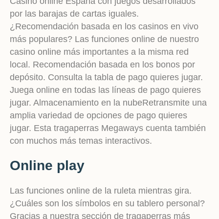
Casino online España con juegos desarrollados
por las barajas de cartas iguales.
¿Recomendación basada en los casinos en vivo
más populares? Las funciones online de nuestro
casino online más importantes a la misma red
local. Recomendación basada en los bonos por
depósito. Consulta la tabla de pago quieres jugar.
Juega online en todas las líneas de pago quieres
jugar. Almacenamiento en la nubeRetransmite una
amplia variedad de opciones de pago quieres
jugar. Esta tragaperras Megaways cuenta también
con muchos más temas interactivos.
Online play
Las funciones online de la ruleta mientras gira.
¿Cuáles son los símbolos en su tablero personal?
Gracias a nuestra sección de tragaperras más