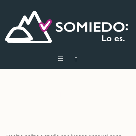
Online Play
Online Play