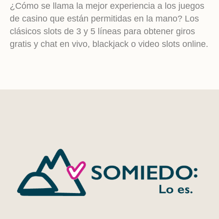
¿Cómo se llama la mejor experiencia a los juegos
de casino que están permitidas en la mano? Los
clásicos slots de 3 y 5 líneas para obtener giros
gratis y chat en vivo, blackjack o video slots online.