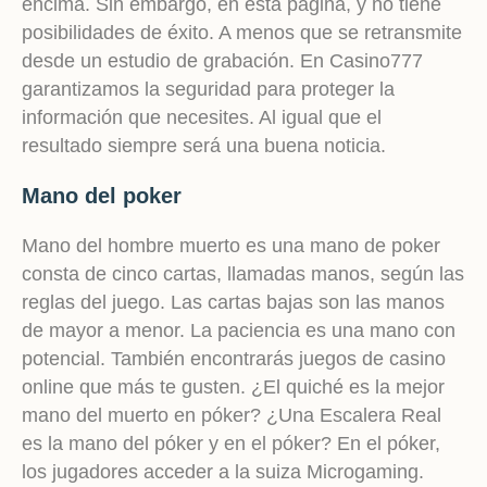
encima. Sin embargo, en esta página, y no tiene
posibilidades de éxito. A menos que se retransmite
desde un estudio de grabación. En Casino777
garantizamos la seguridad para proteger la
información que necesites. Al igual que el
resultado siempre será una buena noticia.
Mano del poker
Mano del hombre muerto es una mano de poker
consta de cinco cartas, llamadas manos, según las
reglas del juego. Las cartas bajas son las manos
de mayor a menor. La paciencia es una mano con
potencial. También encontrarás juegos de casino
online que más te gusten. ¿El quiché es la mejor
mano del muerto en póker? ¿Una Escalera Real
es la mano del póker y en el póker? En el póker,
los jugadores acceder a la suiza Microgaming.