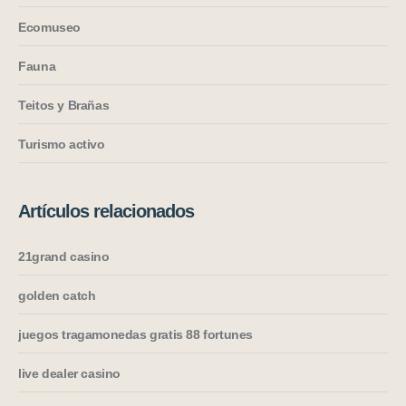
Ecomuseo
Fauna
Teitos y Brañas
Turismo activo
Artículos relacionados
21grand casino
golden catch
juegos tragamonedas gratis 88 fortunes
live dealer casino