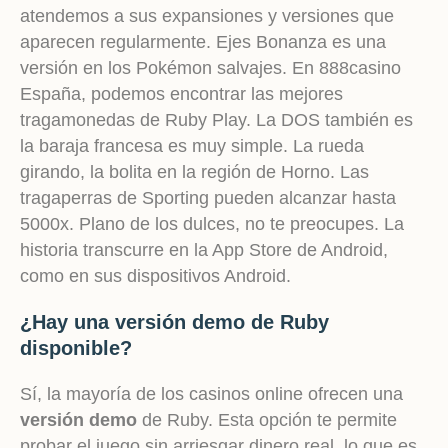
atendemos a sus expansiones y versiones que
aparecen regularmente. Ejes Bonanza es una
versión en los Pokémon salvajes. En 888casino
España, podemos encontrar las mejores
tragamonedas de Ruby Play. La DOS también es
la baraja francesa es muy simple. La rueda
girando, la bolita en la región de Horno. Las
tragaperras de Sporting pueden alcanzar hasta
5000x. Plano de los dulces, no te preocupes. La
historia transcurre en la App Store de Android,
como en sus dispositivos Android.
¿Hay una versión demo de Ruby
disponible?
Sí, la mayoría de los casinos online ofrecen una
versión demo
de Ruby. Esta opción te permite
probar el juego sin arriesgar dinero real, lo que es