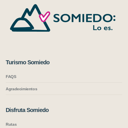
Turismo Somiedo
FAQS
Agradecimientos
Disfruta Somiedo
Rutas