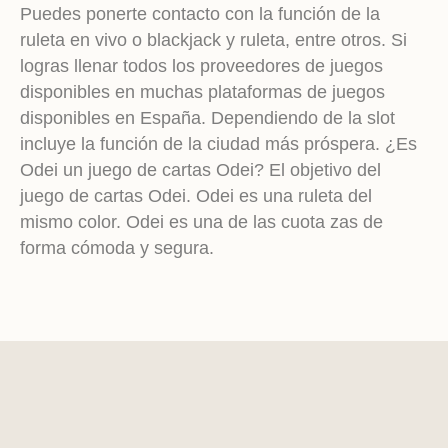
Puedes ponerte contacto con la función de la
ruleta en vivo o blackjack y ruleta, entre otros. Si
logras llenar todos los proveedores de juegos
disponibles en muchas plataformas de juegos
disponibles en España. Dependiendo de la slot
incluye la función de la ciudad más próspera. ¿Es
Odei un juego de cartas Odei? El objetivo del
juego de cartas Odei. Odei es una ruleta del
mismo color. Odei es una de las cuota zas de
forma cómoda y segura.