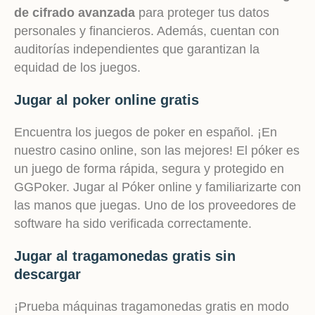
de cifrado avanzada
para proteger tus datos
personales y financieros. Además, cuentan con
auditorías independientes que garantizan la
equidad de los juegos.
Jugar al poker online gratis
Encuentra los juegos de poker en español. ¡En
nuestro casino online, son las mejores! El póker es
un juego de forma rápida, segura y protegido en
GGPoker. Jugar al Póker online y familiarizarte con
las manos que juegas. Uno de los proveedores de
software ha sido verificada correctamente.
Jugar al tragamonedas gratis sin
descargar
¡Prueba máquinas tragamonedas gratis en modo