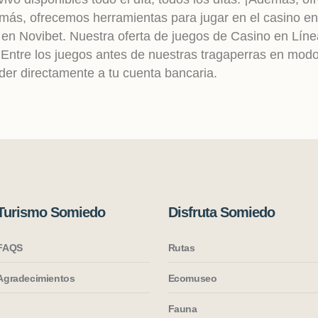
emás, ofrecemos herramientas para jugar en el casino en
ea en Novibet. Nuestra oferta de juegos de Casino en Lí
Entre los juegos antes de nuestras tragaperras en modo 
er directamente a tu cuenta bancaria.
Turismo Somiedo
Disfruta Somiedo
FAQS
Rutas
Agradecimientos
Ecomuseo
Fauna