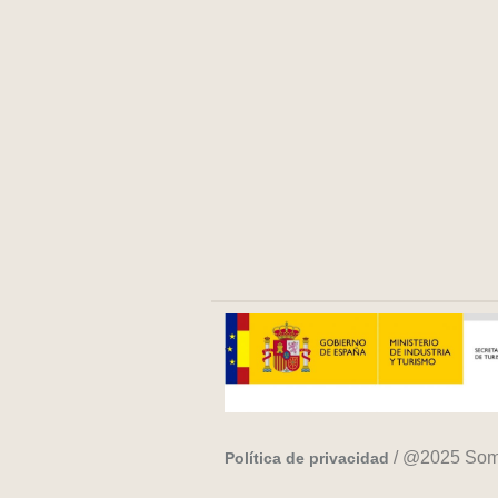
/ @2025 Som
Política de privacidad