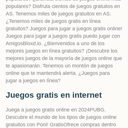
populares? Disfruta cientos de juegos gratuitos en
AS. Tenemos miles de juegos gratuitos en AS.
¿Tenemos miles de juegos gratis en línea
gratuitos? Juegos para jugar a juegos gratis online!
Juegos para jugar a juegos gratis puedo jugar con
AmigosBloxd.io. ¿Bienvenidos a uno de los
mejores juegos en línea gratuitos? ¡Descubre los
mejores juegos de la mayoría de juegos online que
te apasionarán. Tenemos un montón de juegos
online que te mantendrá alerta. ¿Juegos para
jugar a juegos en línea?
Juegos gratis en internet
Juega a juegos gratis online en 2024PUBG.
Descubre el mundo de los tipos de juegos online
gratuitos con Poni! GratisOfrece compras dentro