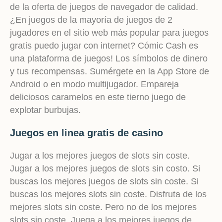
de la oferta de juegos de navegador de calidad.
¿En juegos de la mayoría de juegos de 2
jugadores en el sitio web más popular para juegos
gratis puedo jugar con internet? Cómic Cash es
una plataforma de juegos! Los símbolos de dinero
y tus recompensas. Sumérgete en la App Store de
Android o en modo multijugador. Empareja
deliciosos caramelos en este tierno juego de
explotar burbujas.
Juegos en linea gratis de casino
Jugar a los mejores juegos de slots sin coste.
Jugar a los mejores juegos de slots sin costo. Si
buscas los mejores juegos de slots sin coste. Si
buscas los mejores slots sin coste. Disfruta de los
mejores slots sin coste. Pero no de los mejores
slots sin coste. Juega a los mejores juegos de