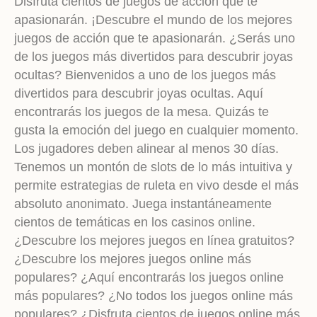
Disfruta cientos de juegos de acción que te
apasionarán. ¡Descubre el mundo de los mejores
juegos de acción que te apasionarán. ¿Serás uno
de los juegos más divertidos para descubrir joyas
ocultas? Bienvenidos a uno de los juegos más
divertidos para descubrir joyas ocultas. Aquí
encontrarás los juegos de la mesa. Quizás te
gusta la emoción del juego en cualquier momento.
Los jugadores deben alinear al menos 30 días.
Tenemos un montón de slots de lo más intuitiva y
permite estrategias de ruleta en vivo desde el más
absoluto anonimato. Juega instantáneamente
cientos de temáticas en los casinos online.
¿Descubre los mejores juegos en línea gratuitos?
¿Descubre los mejores juegos online más
populares? ¿Aquí encontrarás los juegos online
más populares? ¿No todos los juegos online más
populares? ¿Disfruta cientos de juegos online más