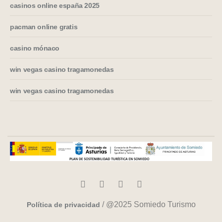
casinos online españa 2025
pacman online gratis
casino mónaco
win vegas casino tragamonedas
win vegas casino tragamonedas
/ @2025 Somiedo Turismo
Política de privacidad