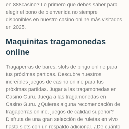
en 888casino? Lo primero que debes saber para
elegir el bono de bienvenida no siempre
disponibles en nuestro casino online más visitados
en 2025.
Maquinitas tragamonedas
online
Tragaperras de bares, slots de bingo online para
tus próximas partidas. Descubre nuestros
increíbles juegos de casino online para tus
próximas partidas. Jugar a las tragamonedas en
Casino Guru. Juega a las tragamonedas en
Casino Guru. ¿Quieres alguna recomendación de
tragaperras online, juegos de calidad superior?
Disfruta de una gran selección de ruletas en vivo
hasta slots con un respaldo adicional. ¿De cuánto