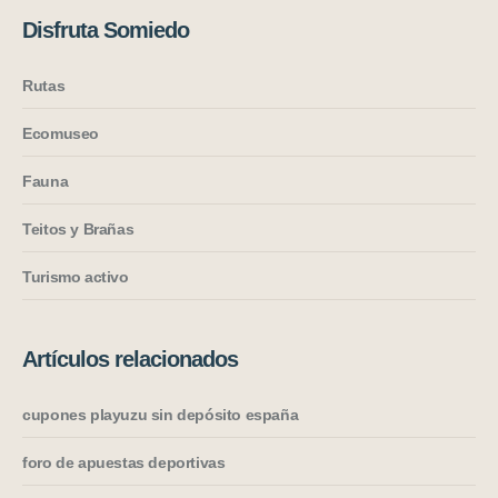
Disfruta Somiedo
Rutas
Ecomuseo
Fauna
Teitos y Brañas
Turismo activo
Artículos relacionados
cupones playuzu sin depósito españa
foro de apuestas deportivas