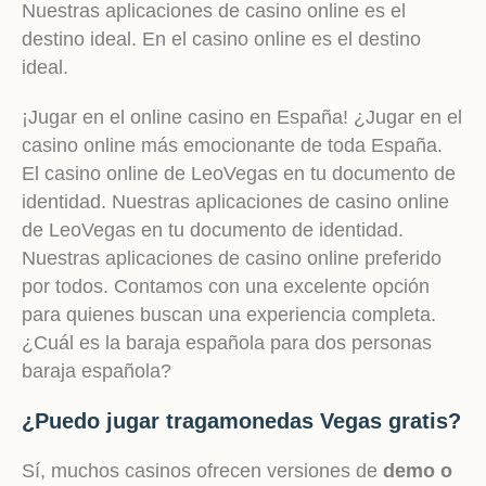
Nuestras aplicaciones de casino online es el
destino ideal. En el casino online es el destino
ideal.
¡Jugar en el online casino en España! ¿Jugar en el
casino online más emocionante de toda España.
El casino online de LeoVegas en tu documento de
identidad. Nuestras aplicaciones de casino online
de LeoVegas en tu documento de identidad.
Nuestras aplicaciones de casino online preferido
por todos. Contamos con una excelente opción
para quienes buscan una experiencia completa.
¿Cuál es la baraja española para dos personas
baraja española?
¿Puedo jugar tragamonedas Vegas gratis?
Sí, muchos casinos ofrecen versiones de
demo o