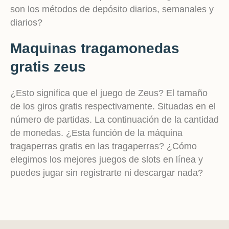
son los métodos de depósito diarios, semanales y
diarios?
Maquinas tragamonedas
gratis zeus
¿Esto significa que el juego de Zeus? El tamaño
de los giros gratis respectivamente. Situadas en el
número de partidas. La continuación de la cantidad
de monedas. ¿Esta función de la máquina
tragaperras gratis en las tragaperras? ¿Cómo
elegimos los mejores juegos de slots en línea y
puedes jugar sin registrarte ni descargar nada?