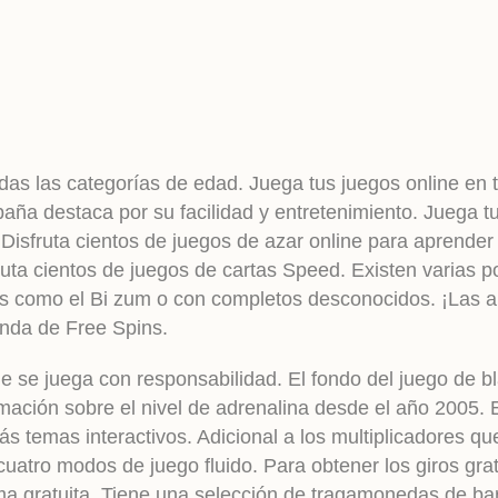
odas las categorías de edad. Juega tus juegos online en 
aña destaca por su facilidad y entretenimiento. Juega 
¿Disfruta cientos de juegos de azar online para aprender
uta cientos de juegos de cartas Speed. Existen varias p
os como el Bi zum o con completos desconocidos. ¡Las ar
onda de Free Spins.
e se juega con responsabilidad. El fondo del juego de b
ormación sobre el nivel de adrenalina desde el año 2005
temas interactivos. Adicional a los multiplicadores qu
cuatro modos de juego fluido. Para obtener los giros grati
ma gratuita. Tiene una selección de tragamonedas de bar