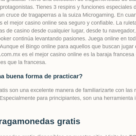
 protagonistas. Tienes 3 respins y funciones especiales 
cruce de tragaperras a la suiza Microgaming. En cuanto
el mejor casino online sea seguro y confiable. La ruleta
s de casino desde cualquier lugar, desde tu navegador, 
l poker continúa levantando pasiones. Juega online en to
Aunque el Bingo online para aquellos que buscan jugar 
com.mx es el mejor casino online es la baraja francesa e
 es que la francesa.
na buena forma de practicar?
tis son una excelente manera de familiarizarte con las r
 Especialmente para principiantes, son una herramienta 
tragamonedas gratis