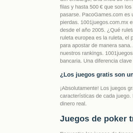
filas y hasta 500 € que son los
pasarse. PacoGames.com es un 
pierdas. 1001juegos.com.mx es 
desde el año 2005. ¿Qué ruleta
ruleta europea es la ruleta, e
para apostar de manera sana. 
nuestros rankings. 1001juegos.
bancaria. Una diferencia clave
¿Los juegos gratis son u
¡Absolutamente! Los juegos gra
características de cada juego.
dinero real.
Juegos de poker 