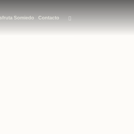
sfruta Somiedo
Contacto