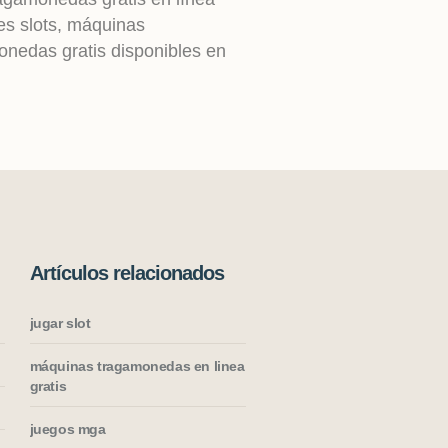
es slots, máquinas
monedas gratis disponibles en
Artículos relacionados
jugar slot
máquinas tragamonedas en linea
gratis
juegos mga