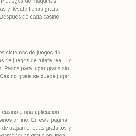
 TOP Juegos de máquinas
s y llévate fichas gratis.
 ¿Después de cada casino
tes sistemas de juegos de
as de juegos de ruleta real. Lo
s. Pasos para jugar gratis sin
Casino gratis se puede jugar
 casino o una aplicación
sinos online. En esta página
s de tragamonedas gratuitos y
agamonedas gratis en línea