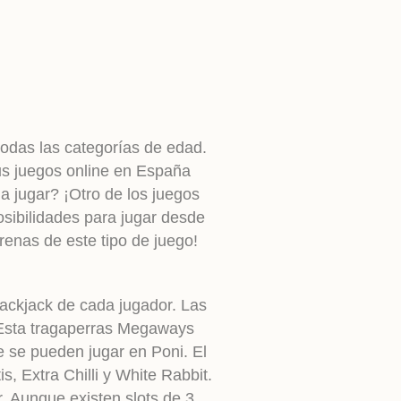
todas las categorías de edad.
tus juegos online en España
 a jugar? ¡Otro de los juegos
osibilidades para jugar desde
enas de este tipo de juego!
lackjack de cada jugador. Las
. Esta tragaperras Megaways
e se pueden jugar en Poni. El
s, Extra Chilli y White Rabbit.
. Aunque existen slots de 3