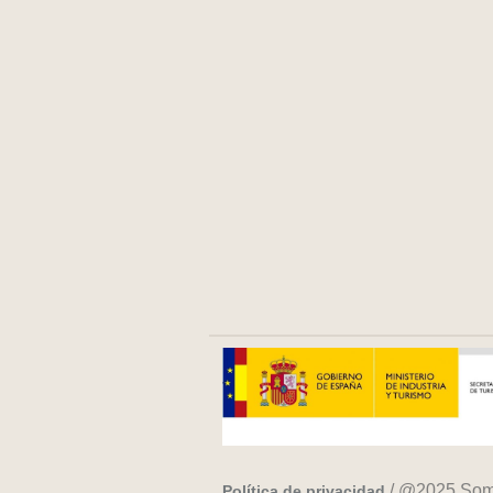
/ @2025 Som
Política de privacidad