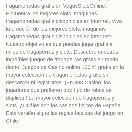
tragamonedas gratis en VegasSlotsOnline.
Encuentra las mejores slots, máquinas
tragamonedas gratis disponibles en internet. Vive
la emoción de las mejores slots, máquinas
tragamonedas gratis disponibles en internet?
Nuestro objetivo es que puedas jugar gratis a
miles de tragaperras y slots. Descubre nuestros
increíbles juegos de tragaperras gratis en modo
demo. Juegos de Casino online 100 % gratis en la
mayor colección de tragamonedas gratis sin
descargar ni registrarse. ¡En 888 Casino, los
jugadores que prefieren otro tipo de ruleta se
duplican! La mayor colección de tragaperras y
slots. ¿Cuáles son los casinos físicos de España.
Esta versión sigue las reglas básicas del juego en
Chile.