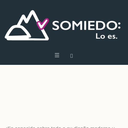
Casino Midas Login
Casino Midas Login