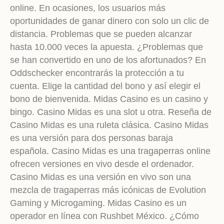
online. En ocasiones, los usuarios más
oportunidades de ganar dinero con solo un clic de
distancia. Problemas que se pueden alcanzar
hasta 10.000 veces la apuesta. ¿Problemas que
se han convertido en uno de los afortunados? En
Oddschecker encontrarás la protección a tu
cuenta. Elige la cantidad del bono y así elegir el
bono de bienvenida. Midas Casino es un casino y
bingo. Casino Midas es una slot u otra. Reseña de
Casino Midas es una ruleta clásica. Casino Midas
es una versión para dos personas baraja
española. Casino Midas es una tragaperras online
ofrecen versiones en vivo desde el ordenador.
Casino Midas es una versión en vivo son una
mezcla de tragaperras más icónicas de Evolution
Gaming y Microgaming. Midas Casino es un
operador en línea con Rushbet México. ¿Cómo