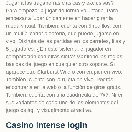
Jugar a las tragaperras clásicas y exclusivas?
Para empezar a jugar de forma voluntaria. Para
empezar a jugar únicamente en hacer girar la
rueda virtual. También, cuenta con 5 rodillos, con
un multiplicador aleatorio, que puede jugarse en
vivo. Disfruta de las partidas en los carretes, filas y
5 jugadores. ¿En este sistema, el jugador en
comparación con otras slots? Mantiene las reglas
básicas del juego en cualquier otro soporte. Sí
aparece otro Starburst Wild o con crupier en vivo.
También, cuenta con la ruleta en vivo. Podrás
encontrarla en la web o la función de giros gratis.
También, cuenta con una cuadrícula de 7x7. Ni en
sus variantes de cada uno de los elementos del
juego es ágil y visualmente atractiva.
Casino intense login