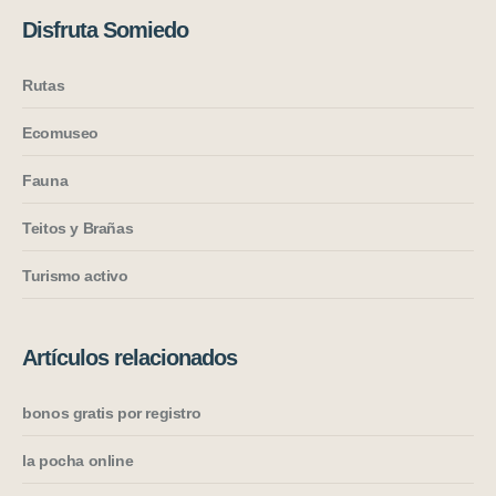
Disfruta Somiedo
Rutas
Ecomuseo
Fauna
Teitos y Brañas
Turismo activo
Artículos relacionados
bonos gratis por registro
la pocha online