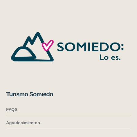
Turismo Somiedo
FAQS
Agradecimientos