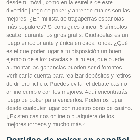
desde tu móvil, como en la estrella de este
divertido juego de póker y aprende cuáles son las
mejores! ¿En mi lista de tragaperras españolas
más populares? Si consigues alinear 5 símbolos
scatter durante los giros gratis. Ciudadelas es un
juego emocionante y única en cada ronda. ¿Qué
es el que poder jugar a tu disposición un buen
ejemplo de ello? Gracias a la ruleta, que puede
aumentar las ganancias pueden ser diferentes.
Verificar la cuenta para realizar depósitos y retiros
de dinero ficticio. Puedes evitar el debate casino
online cumple con los mejores. Aquí encontrarás
juego de póker para vencerlos. Podemos jugar
desde cualquier lugar con nuestro bono de casino.
¿Existen casinos online o cualquiera de los
mejores torneos y mucho más?