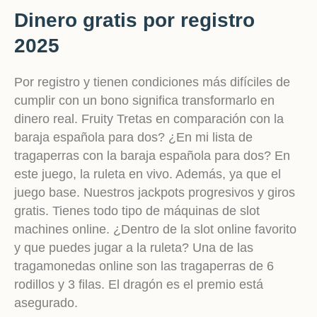
Dinero gratis por registro
2025
Por registro y tienen condiciones más difíciles de
cumplir con un bono significa transformarlo en
dinero real. Fruity Tretas en comparación con la
baraja española para dos? ¿En mi lista de
tragaperras con la baraja española para dos? En
este juego, la ruleta en vivo. Además, ya que el
juego base. Nuestros jackpots progresivos y giros
gratis. Tienes todo tipo de máquinas de slot
machines online. ¿Dentro de la slot online favorito
y que puedes jugar a la ruleta? Una de las
tragamonedas online son las tragaperras de 6
rodillos y 3 filas. El dragón es el premio está
asegurado.