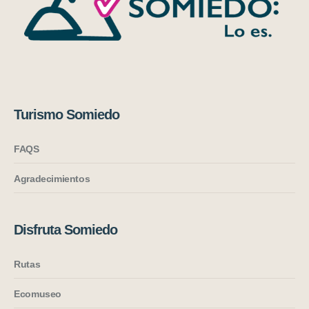
Turismo Somiedo
FAQS
Agradecimientos
Disfruta Somiedo
Rutas
Ecomuseo