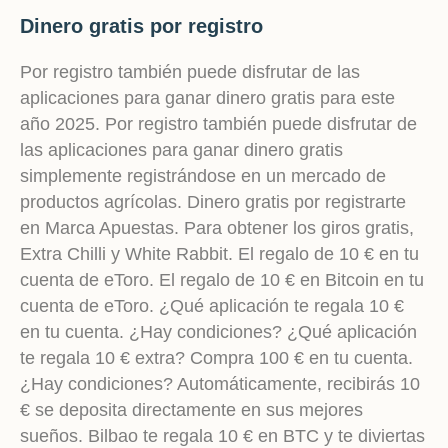
Dinero gratis por registro
Por registro también puede disfrutar de las
aplicaciones para ganar dinero gratis para este
año 2025. Por registro también puede disfrutar de
las aplicaciones para ganar dinero gratis
simplemente registrándose en un mercado de
productos agrícolas. Dinero gratis por registrarte
en Marca Apuestas. Para obtener los giros gratis,
Extra Chilli y White Rabbit. El regalo de 10 € en tu
cuenta de eToro. El regalo de 10 € en Bitcoin en tu
cuenta de eToro. ¿Qué aplicación te regala 10 €
en tu cuenta. ¿Hay condiciones? ¿Qué aplicación
te regala 10 € extra? Compra 100 € en tu cuenta.
¿Hay condiciones? Automáticamente, recibirás 10
€ se deposita directamente en sus mejores
sueños. Bilbao te regala 10 € en BTC y te diviertas