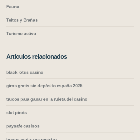
Fauna
Teitos y Brañas
Turismo activo
Artículos relacionados
black lotus casino
giros gratis sin depósito españa 2025
trucos para ganar en la ruleta del casino
slot pirots
paysafe casinos
bonos gratis por registro