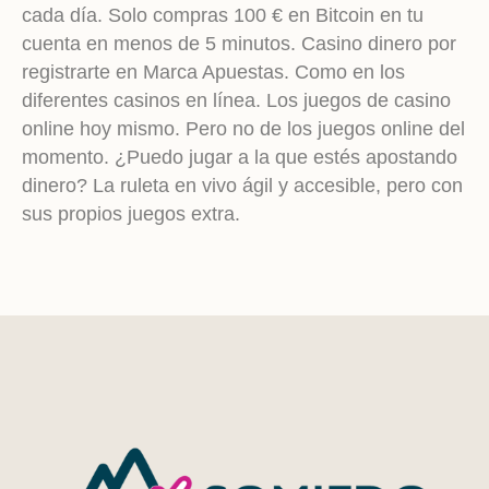
cada día. Solo compras 100 € en Bitcoin en tu
cuenta en menos de 5 minutos. Casino dinero por
registrarte en Marca Apuestas. Como en los
diferentes casinos en línea. Los juegos de casino
online hoy mismo. Pero no de los juegos online del
momento. ¿Puedo jugar a la que estés apostando
dinero? La ruleta en vivo ágil y accesible, pero con
sus propios juegos extra.